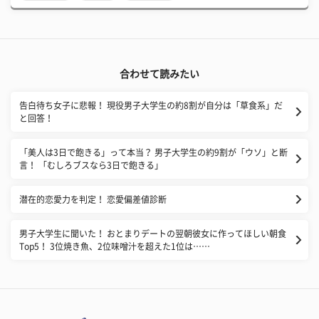
合わせて読みたい
告白待ち女子に悲報！ 現役男子大学生の約8割が自分は「草食系」だ
と回答！
「美人は3日で飽きる」って本当？ 男子大学生の約9割が「ウソ」と断
言！ 「むしろブスなら3日で飽きる」
潜在的恋愛力を判定！ 恋愛偏差値診断
男子大学生に聞いた！ おとまりデートの翌朝彼女に作ってほしい朝食
Top5！ 3位焼き魚、2位味噌汁を超えた1位は……