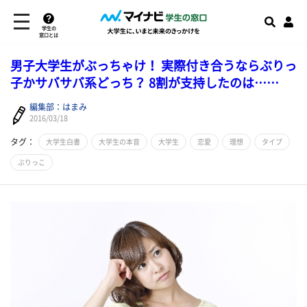
学生の
窓口とは
男子大学生がぶっちゃけ！ 実際付き合うならぶりっ
子かサバサバ系どっち？ 8割が支持したのは……
編集部：はまみ
2016/03/18
タグ：
大学生白書
大学生の本音
大学生
恋愛
理想
タイプ
ぶりっこ