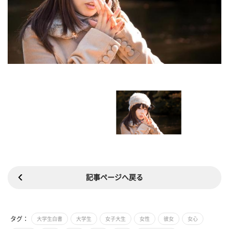
記事ページへ戻る
タグ：
大学生白書
大学生
女子大生
女性
彼女
女心