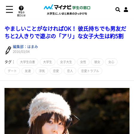
学生の
窓口とは
やましいことがなければOK！ 彼氏持ちでも男友だ
ちと2人きりで遊ぶの「アリ」な女子大生は約5割
編集部：はまみ
2016/03/04
タグ：
大学生白書
大学生
女子大生
女性
彼女
女心
デート
友達
浮気
恋愛
恋人
恋愛トラブル