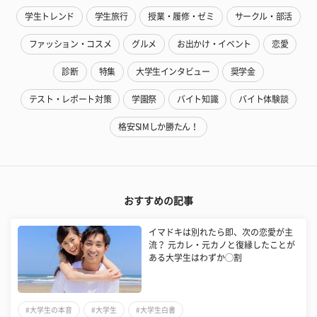
学生トレンド
学生旅行
授業・履修・ゼミ
サークル・部活
ファッション・コスメ
グルメ
お出かけ・イベント
恋愛
診断
特集
大学生インタビュー
奨学金
テスト・レポート対策
学園祭
バイト知識
バイト体験談
格安SIMしか勝たん！
おすすめの記事
イマドキは別れたら即、次の恋愛が主
流？ 元カレ・元カノと復縁したことが
ある大学生はわずか◯割
#大学生の本音
#大学生
#大学生白書