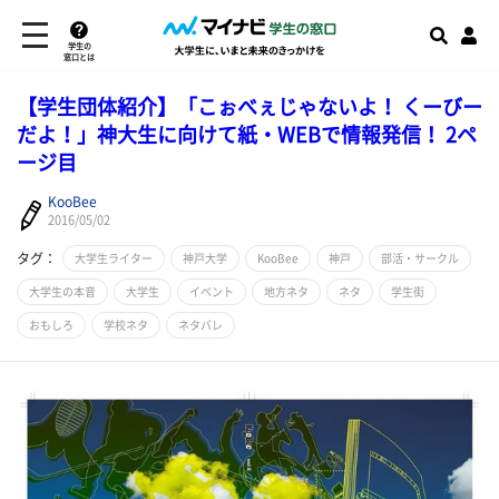
学生の
窓口とは
【学生団体紹介】「こぉべぇじゃないよ！ くーびー
だよ！」神大生に向けて紙・WEBで情報発信！ 2ペ
ージ目
KooBee
2016/05/02
タグ：
大学生ライター
神戸大学
KooBee
神戸
部活・サークル
大学生の本音
大学生
イベント
地方ネタ
ネタ
学生街
おもしろ
学校ネタ
ネタバレ