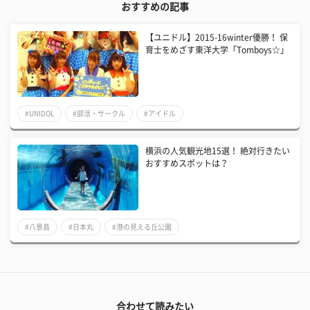
おすすめの記事
【ユニドル】​2015-16winter優勝！ 保
育士をめざす東洋大学「Tomboys☆」
#UNIDOL
#部活・サークル
#アイドル
横浜の人気観光地15選！ 絶対行きたい
おすすめスポットは？
#八景島
#日本丸
#港の見える丘公園
合わせて読みたい