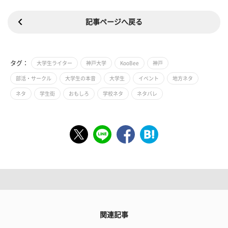
記事ページへ戻る
タグ：
大学生ライター
神戸大学
KooBee
神戸
部活・サークル
大学生の本音
大学生
イベント
地方ネタ
ネタ
学生街
おもしろ
学校ネタ
ネタバレ
関連記事