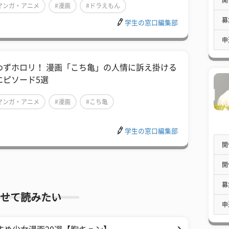
マンガ・アニメ
#漫画
#ドラえもん
募
学生の窓口編集部
申
わずホロリ！ 漫画「こち亀」の人情に訴え掛ける
エピソード5選
マンガ・アニメ
#漫画
#こち亀
学生の窓口編集部
開
開
募
せて読みたい
申