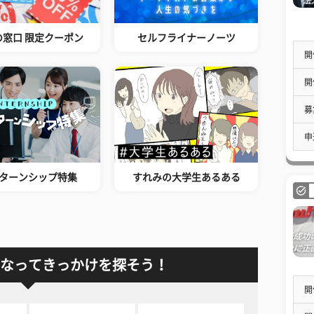
の窓口 限定クーポン
セルフライナーノーツ
開
開
募
申
ターンシップ特集
すれみの大学生あるある
なってきっかけを探そう！
開