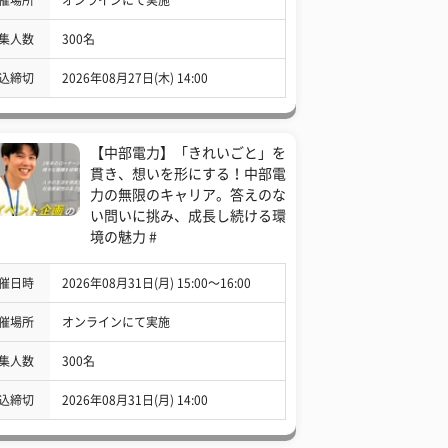
集人数
300名
込締切
2026年08月27日(木) 14:00
【中部電力】「きれいごと」を
貫き、想いを形にする！中部電
力の無限のキャリア。答えのな
い問いに挑み、成長し続ける環
境の魅力 #
催日時
2026年08月31日(月) 15:00〜16:00
催場所
オンラインにて実施
集人数
300名
込締切
2026年08月31日(月) 14:00