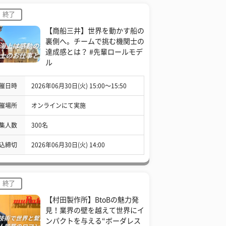
終了
【商船三井】世界を動かす船の
裏側へ。チームで挑む機関士の
達成感とは？ #先輩ロールモデ
ル
催日時
2026年06月30日(火) 15:00〜15:50
催場所
オンラインにて実施
集人数
300名
込締切
2026年06月30日(火) 14:00
終了
【村田製作所】BtoBの魅力発
見！業界の壁を越えて世界にイ
ンパクトを与える“ボーダレス