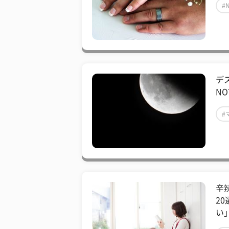
#
デ
N
#
辛
2
い