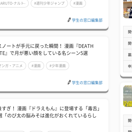
NARUTO-ナルト-
#週刊少年ジャンプ
#漫画
学生の窓口編集部
開
開
スノートが手元に戻った瞬間！ 漫画『DEATH
OTE』で月が悪い顔をしている名シーン5選
募
マンガ・アニメ
#漫画
#少年漫画
申
学生の窓口編集部
辣すぎ！ 漫画『ドラえもん』に登場する「毒舌」
0選「のび太の脳みそは進化がおくれているらし
開
」
開