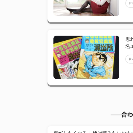
#
思
名
#
合わ