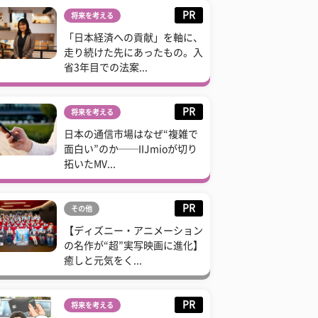
PR
将来を考える
「日本経済への貢献」を軸に、
走り続けた先にあったもの。入
省3年目での法案...
PR
将来を考える
日本の通信市場はなぜ“複雑で
面白い”のか──IIJmioが切り
拓いたMV...
PR
その他
【ディズニー・アニメーション
の名作が“超”実写映画に進化】
癒しと元気をく...
PR
将来を考える