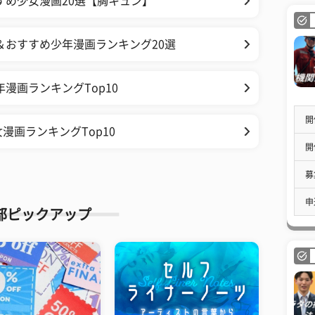
すめ少女漫画20選【胸キュン】
＆おすすめ少年漫画ランキング20選
漫画ランキングTop10
開
漫画ランキングTop10
開
募
申
部ピックアップ