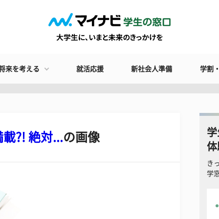
将来を考える
就活応援
新社会人準備
学割
学
! 絶対...
の画像
体
き
学