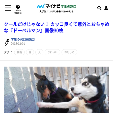
学生の
窓口とは
クールだけじゃない！ カッコ良くて意外とおちゃめ
な『ドーベルマン』画像30枚
学生の窓口編集部
2015/12/01
タグ：
動画
猫
犬
かわいい
おもしろ