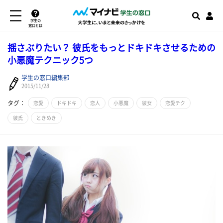
学生の
窓口とは
揺さぶりたい？ 彼氏をもっとドキドキさせるための
小悪魔テクニック5つ
学生の窓口編集部
2015/11/28
タグ：
恋愛
ドキドキ
恋人
小悪魔
彼女
恋愛テク
彼氏
ときめき