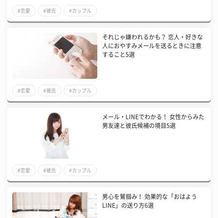
#恋愛
#彼氏
#カップル
それじゃ嫌われるかも？ 恋人・好きな
人におやすみメールを送るときに注意
すること5選
#恋愛
#彼氏
#カップル
メール・LINEでわかる！ 女性からみた
男友達と彼氏候補の境目5選
#恋愛
#彼氏
#カップル
男心を鷲掴み！ 効果的な「おはよう
LINE」の送り方6選