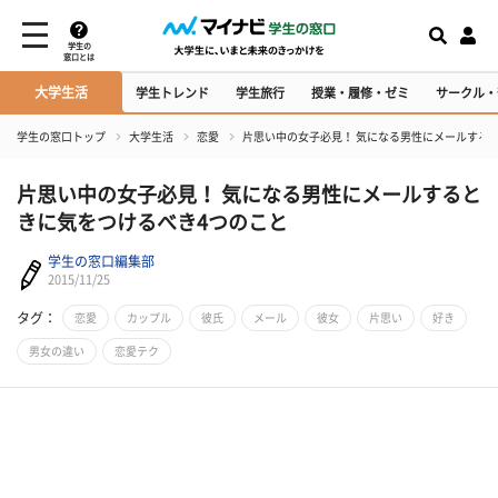
学生の
窓口とは
大学生活
学生トレンド
学生旅行
授業・履修・ゼミ
サークル・
学生の窓口トップ
大学生活
恋愛
片思い中の女子必見！ 気になる男性にメールする
片思い中の女子必見！ 気になる男性にメールすると
きに気をつけるべき4つのこと
学生の窓口編集部
2015/11/25
タグ：
恋愛
カップル
彼氏
メール
彼女
片思い
好き
男女の違い
恋愛テク