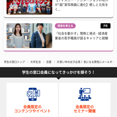
【ディズニー・アニメーションの名作
が“超”実写映画に進化】癒しと元気を
く...
PR
将来を考える
「社会を動かす」情熱と視点 - 経済産
業省の若手職員が語るキャリアと経験
学生の窓口トップ
大学生活
恋愛
片思い中の女子必見！ 気になる男性にメールする
学生の窓口会員になってきっかけを探そう！
会員限定の
会員限定の
コンテンツやイベント
セミナー開催