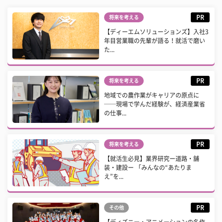
PR
将来を考える
【ディーエムソリューションズ】入社3
年目営業職の先輩が語る！就活で磨い
た...
PR
将来を考える
地域での農作業がキャリアの原点に
──現場で学んだ経験が、経済産業省
の仕事...
PR
将来を考える
【就活生必見】業界研究ー道路・舗
装・建設ー 「みんなの“あたりま
え”を...
PR
その他