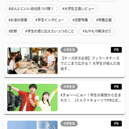
#ほんとにいい会社見つけ隊！
#大学生正直レビュー
#お金の授業
#学生インタビュー
#恋愛特集
#特集企画
#診断
#学生の君に伝えたい３つのこと
#もやもや解決ゼミ
PR
大学生活
【チーズ好き必見】ブッラータチーズ
でどこまで広がる？ 大学生が挑んだ自
由す...
PR
大学生活
#ぎゅ〜〜にゅー！学生の発想から生ま
れた！ Jミルク×キョーソウPROJE...
PR
大学生活