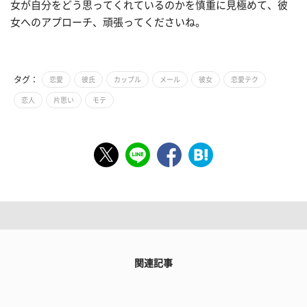
女が自分をどう思ってくれているのかを慎重に見極めて、彼
女へのアプローチ、頑張ってくださいね。
タグ：
恋愛
彼氏
カップル
メール
彼女
恋愛テク
恋人
片思い
モテ
関連記事