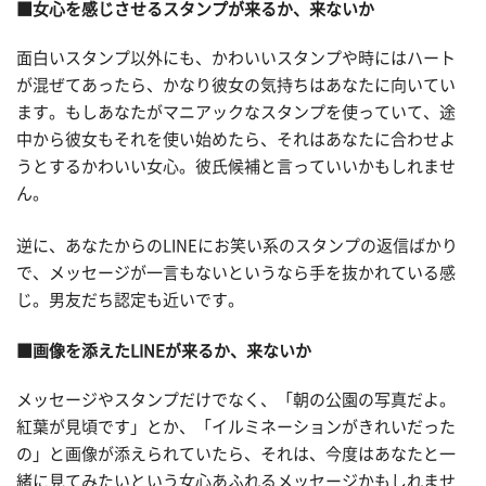
■女心を感じさせるスタンプが来るか、来ないか
面白いスタンプ以外にも、かわいいスタンプや時にはハート
が混ぜてあったら、かなり彼女の気持ちはあなたに向いてい
ます。もしあなたがマニアックなスタンプを使っていて、途
中から彼女もそれを使い始めたら、それはあなたに合わせよ
うとするかわいい女心。彼氏候補と言っていいかもしれませ
ん。
逆に、あなたからのLINEにお笑い系のスタンプの返信ばかり
で、メッセージが一言もないというなら手を抜かれている感
じ。男友だち認定も近いです。
■画像を添えたLINEが来るか、来ないか
メッセージやスタンプだけでなく、「朝の公園の写真だよ。
紅葉が見頃です」とか、「イルミネーションがきれいだった
の」と画像が添えられていたら、それは、今度はあなたと一
緒に見てみたいという女心あふれるメッセージかもしれませ