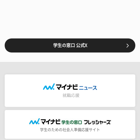
学生の窓口 公式X
学生のための社会人準備応援サイト