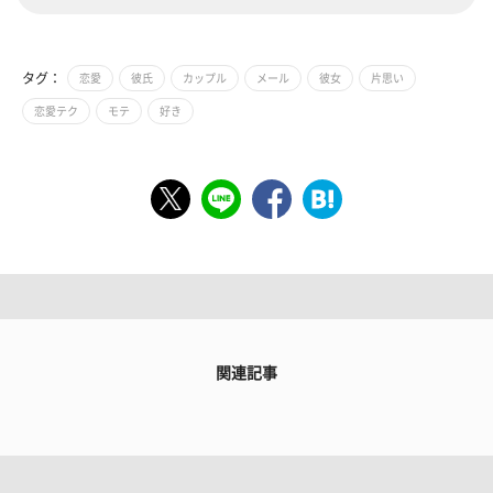
タグ：
恋愛
彼氏
カップル
メール
彼女
片思い
恋愛テク
モテ
好き
関連記事