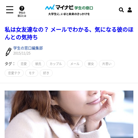
学生の
窓口とは
私は女友達なの？ メールでわかる、気になる彼のほ
んとの気持ち
学生の窓口編集部
2015/11/25
タグ：
恋愛
彼氏
カップル
メール
彼女
片思い
恋愛テク
モテ
好き