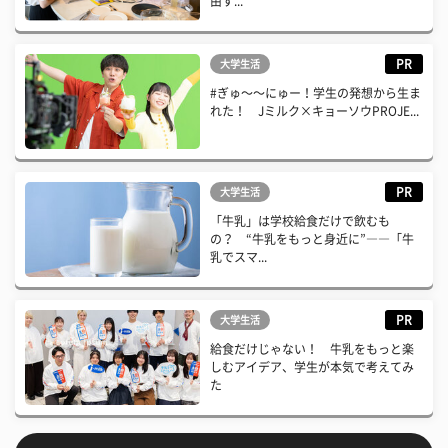
由す...
PR
大学生活
#ぎゅ〜〜にゅー！学生の発想から生ま
れた！ Jミルク×キョーソウPROJE...
PR
大学生活
「牛乳」は学校給食だけで飲むも
の？ “牛乳をもっと身近に”――「牛
乳でスマ...
PR
大学生活
給食だけじゃない！ 牛乳をもっと楽
しむアイデア、学生が本気で考えてみ
た