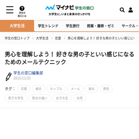
学生の
窓口とは
大学生活
学生トレンド
学生旅行
授業・履修・ゼミ
サークル・
学生の窓口トップ
大学生活
恋愛
男心を理解しよう！ 好きな男の子といい感じにな
男心を理解しよう！ 好きな男の子といい感じになる
ためのメールテクニック
学生の窓口編集部
2015/11/25
タグ：
恋愛
彼氏
カップル
メール
彼女
男性
男子大学生
男女の違い
女子大生
女性