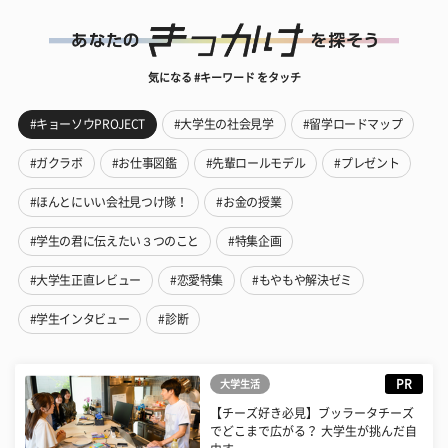
気になる #キーワード をタッチ
#キョーソウPROJECT
#大学生の社会見学
#留学ロードマップ
#ガクラボ
#お仕事図鑑
#先輩ロールモデル
#プレゼント
#ほんとにいい会社見つけ隊！
#お金の授業
#学生の君に伝えたい３つのこと
#特集企画
#大学生正直レビュー
#恋愛特集
#もやもや解決ゼミ
#学生インタビュー
#診断
PR
大学生活
【チーズ好き必見】ブッラータチーズ
でどこまで広がる？ 大学生が挑んだ自