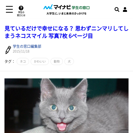
学生の
窓口とは
見ているだけで幸せになる？ 思わずニンマリしてし
まうネコスマイル 写真7枚 6ページ目
学生の窓口編集部
2015/11/18
タグ：
ネコ
かわいい
動物
犬