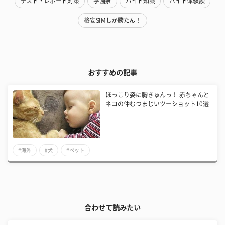
テスト・レポート対策
学園祭
バイト知識
バイト体験談
格安SIMしか勝たん！
おすすめの記事
ほっこり姿に胸きゅんっ！ 赤ちゃんと
ネコの仲むつまじいツーショット10選
#海外
#犬
#ペット
合わせて読みたい