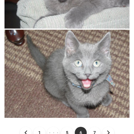
1
・・・
5
6
7