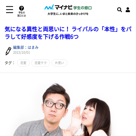
学生の
窓口とは
気になる異性と両思いに！ ライバルの「本性」をバ
ラして好感度を下げる作戦6つ
編集部：はまみ
2015/10/01
タグ：
恋愛
恋愛テク
片思い