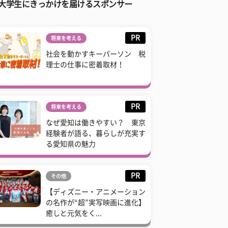
大学生にきっかけを届けるスポンサー
PR
将来を考える
社会を動かすキーパーソン 税
理士の仕事に密着取材！
PR
将来を考える
なぜ愛知は働きやすい？ 東京
経験者が語る、暮らしが充実す
る愛知県の魅力
PR
その他
【ディズニー・アニメーション
の名作が“超”実写映画に進化】
癒しと元気をく...