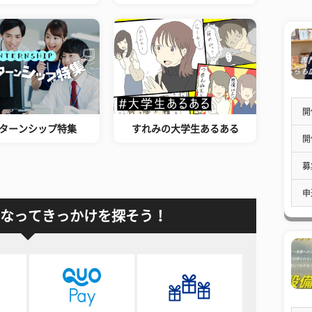
開
ターンシップ特集
すれみの大学生あるある
開
募
申
なってきっかけを探そう！