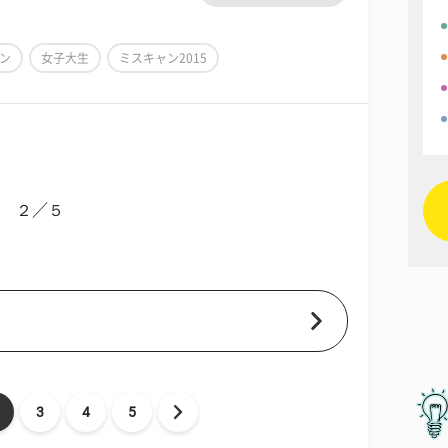
ン
女子大生
ミスキャン2015
２／５
3
4
5