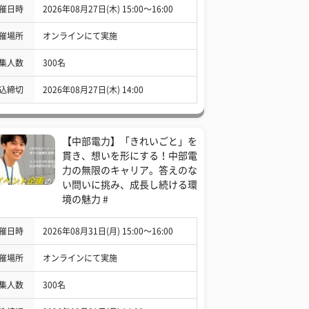
催日時
2026年08月27日(木) 15:00〜16:00
催場所
オンラインにて実施
集人数
300名
込締切
2026年08月27日(木) 14:00
【中部電力】「きれいごと」を
貫き、想いを形にする！中部電
力の無限のキャリア。答えのな
い問いに挑み、成長し続ける環
境の魅力 #
催日時
2026年08月31日(月) 15:00〜16:00
催場所
オンラインにて実施
集人数
300名