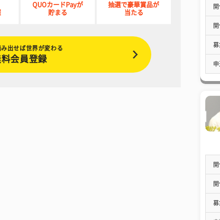
QUOカードPayが
抽選で豪華賞品が
開
催
貯まる
当たる
開
募
踏み出せば世界が変わる
無料会員登録
申
開
開
募