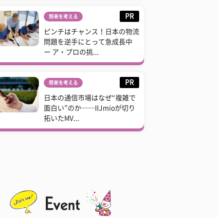
PR
将来を考える
ピンチはチャンス！日本の物流
問題を逆手にとって急成長中
ー ア・プロの挑...
PR
将来を考える
日本の通信市場はなぜ“複雑で
面白い”のか──IIJmioが切り
拓いたMV...