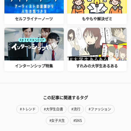
セルフライナーノーツ
もやもや解決ゼミ
インターンシップ特集
すれみの大学生あるある
この記事に関連するタグ
#トレンド
#大学生白書
#流行
#ファッション
#女子大生
#SNS