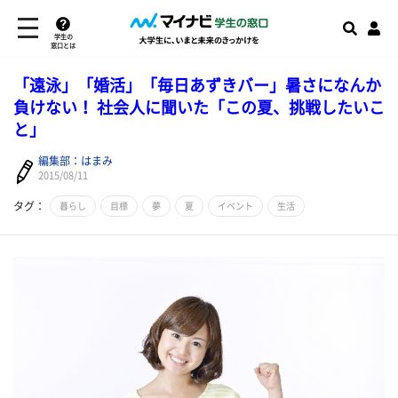
学生の
窓口とは
「遠泳」「婚活」「毎日あずきバー」暑さになんか
負けない！ 社会人に聞いた「この夏、挑戦したいこ
と」
編集部：はまみ
2015/08/11
タグ：
暮らし
目標
夢
夏
イベント
生活