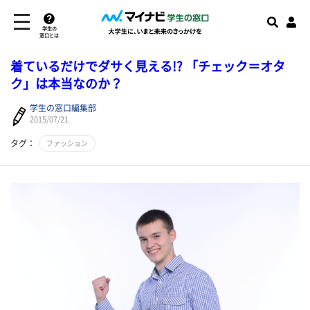
学生の
窓口とは
着ているだけでダサく見える!? 「チェック＝オタ
ク」は本当なのか？
学生の窓口編集部
2015/07/21
タグ：
ファッション