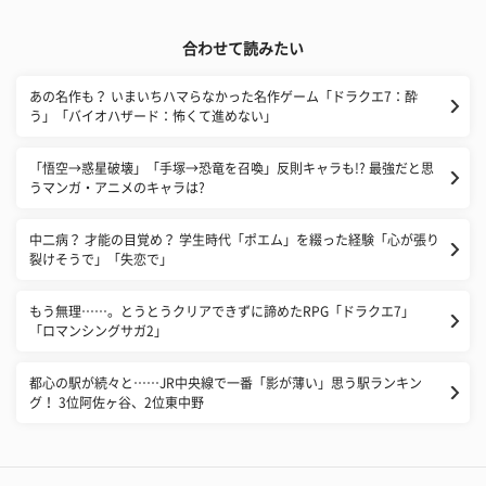
合わせて読みたい
あの名作も？ いまいちハマらなかった名作ゲーム「ドラクエ7：酔
う」「バイオハザード：怖くて進めない」
「悟空→惑星破壊」「手塚→恐竜を召喚」反則キャラも!? 最強だと思
うマンガ・アニメのキャラは?
中二病？ 才能の目覚め？ 学生時代「ポエム」を綴った経験「心が張り
裂けそうで」「失恋で」
もう無理……。とうとうクリアできずに諦めたRPG「ドラクエ7」
「ロマンシングサガ2」
都心の駅が続々と……JR中央線で一番「影が薄い」思う駅ランキン
グ！ 3位阿佐ヶ谷、2位東中野