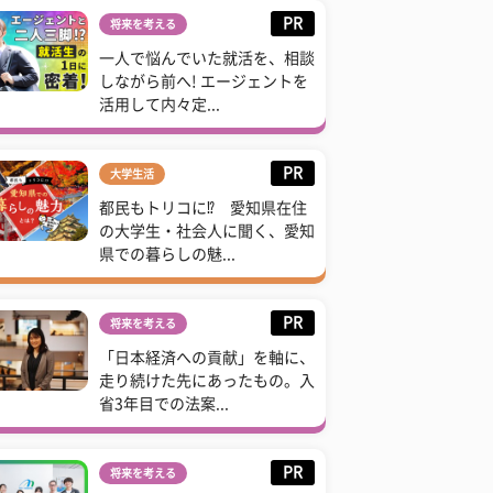
PR
将来を考える
一人で悩んでいた就活を、相談
しながら前へ! エージェントを
活用して内々定...
PR
大学生活
都民もトリコに⁉ 愛知県在住
の大学生・社会人に聞く、愛知
県での暮らしの魅...
PR
将来を考える
「日本経済への貢献」を軸に、
走り続けた先にあったもの。入
省3年目での法案...
PR
将来を考える