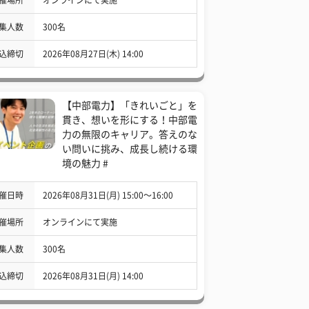
集人数
300名
込締切
2026年08月27日(木) 14:00
【中部電力】「きれいごと」を
貫き、想いを形にする！中部電
力の無限のキャリア。答えのな
い問いに挑み、成長し続ける環
境の魅力 #
催日時
2026年08月31日(月) 15:00〜16:00
催場所
オンラインにて実施
集人数
300名
込締切
2026年08月31日(月) 14:00