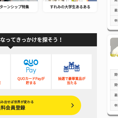
ターンシップ特集
すれみの大学生あるある
募
申
なってきっかけを探そう！
開
QUOカードPayが
抽選で豪華賞品が
催
貯まる
当たる
開
募
踏み出せば世界が変わる
申
無料会員登録