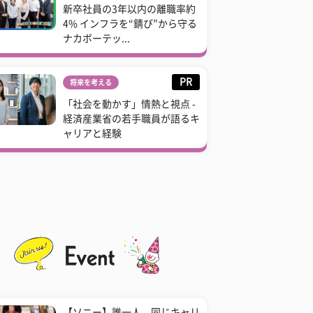
新卒社員の3年以内の離職率約
4% インフラを“錆び”から守る
ナカボーテッ...
PR
将来を考える
「社会を動かす」情熱と視点 -
経済産業省の若手職員が語るキ
ャリアと経験
【ソニー】誰一人、同じキャリ