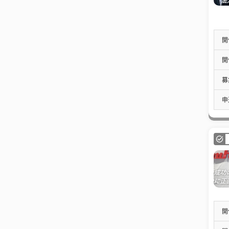
開
開
募
申
開