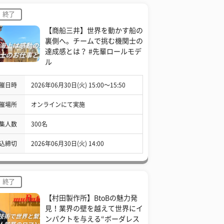
終了
【商船三井】世界を動かす船の
裏側へ。チームで挑む機関士の
達成感とは？ #先輩ロールモデ
ル
催日時
2026年06月30日(火) 15:00〜15:50
催場所
オンラインにて実施
集人数
300名
込締切
2026年06月30日(火) 14:00
終了
【村田製作所】BtoBの魅力発
見！業界の壁を越えて世界にイ
ンパクトを与える“ボーダレス