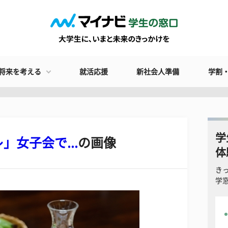
将来を考える
就活応援
新社会人準備
学割
学
」女子会で...
の画像
体
き
学