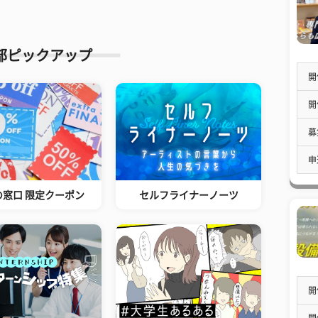
部ピックアップ
開
開
募
申
の窓口 限定クーポン
セルフライナーノーツ
開
開