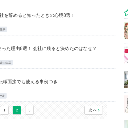
会社を辞めると知ったときの心境8選！
仕事
った理由8選！ 会社に残ると決めたのはなぜ？
会人生活
 転職面接でも使える事例つき！
ール
次へ
1
2
3