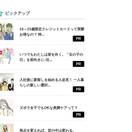
ピックアップ
18～25歳限定クレジットカードって実際
お得なの？ 特...
PR
いつでもわたしは前を向く。「女の子の
日」を前向きに♪社...
PR
入社後に家探しを始める人必見！ 一人暮
らしの新しい選択...
PR
ズボラ女子でもOKな美脚ケアって？
PR
視点を変えれば、世の中は変わる。