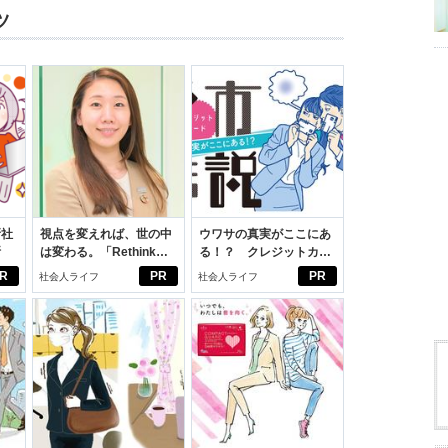
ツ
新社
視点を変えれば、世の中
ウワサの真実がここにあ
断
は変わる。「Rethink
る！？ クレジットカー
PROJECT」がつたえた
ドの都市伝説
R
PR
PR
社会人ライフ
社会人ライフ
いこと。