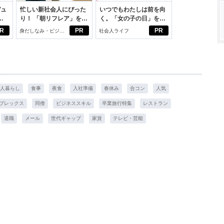
デュ
忙しい新社会人にぴった
いつでもわたしは前を向
ジ
り！ 「朝リフレア」をは
く。「女の子の日」を前
じめよう。しっかりニオ
向きに♪社会人エリ・大
R
PR
PR
身だしなみ・ビジネ
社会人ライフ
イケアして24時間快適。
学生リカの物語
スアイテム
人暮らし
食事
夜食
入社準備
春休み
合コン
人気
プレックス
同僚
ビジネススキル
卒業旅行特集
レストラン
退職
メール
世代ギャップ
家賃
テレビ・芸能