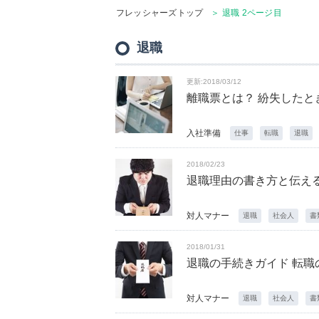
フレッシャーズトップ
＞ 退職 2ページ目
退職
更新:2018/03/12
離職票とは？ 紛失した
入社準備
仕事
転職
退職
2018/02/23
退職理由の書き方と伝え
対人マナー
退職
社会人
書
2018/01/31
退職の手続きガイド 転
対人マナー
退職
社会人
書