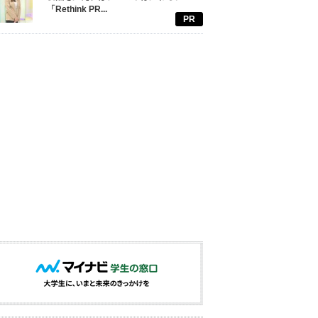
「Rethink PR...
PR