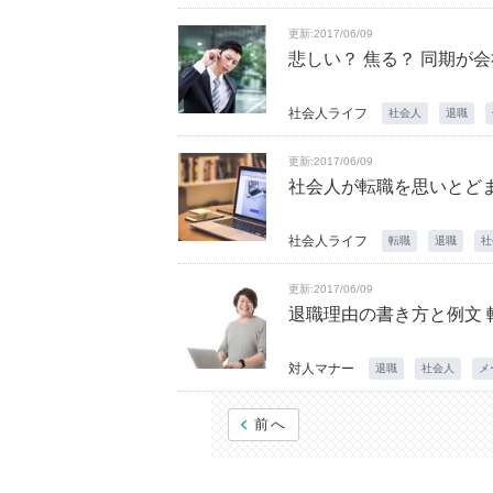
更新:2017/06/09
悲しい？ 焦る？ 同期が
社会人ライフ
社会人
退職
更新:2017/06/09
社会人が転職を思いとどま
社会人ライフ
転職
退職
社
更新:2017/06/09
退職理由の書き方と例文
対人マナー
退職
社会人
メ
前へ