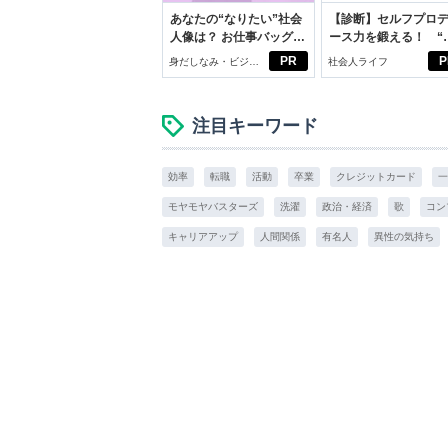
あなたの“なりたい”社会
【診断】セルフプロ
人像は？ お仕事バッグ選
ース力を鍛える！ “
びから始める新生活
ブン観”診断
PR
P
身だしなみ・ビジネ
社会人ライフ
スアイテム
注目キーワード
効率
転職
活動
卒業
クレジットカード
一
モヤモヤバスターズ
洗濯
政治・経済
歌
コン
キャリアアップ
人間関係
有名人
異性の気持ち