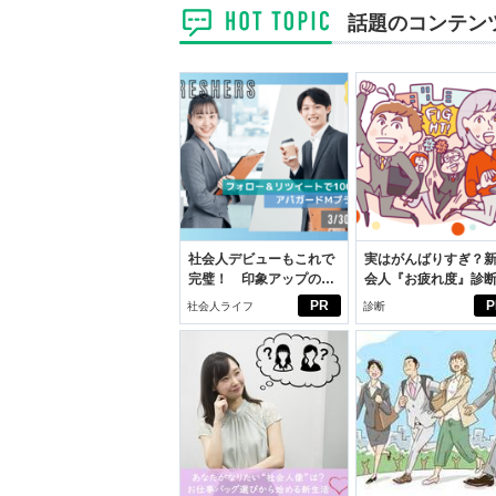
話題のコンテン
社会人デビューもこれで
実はがんばりすぎ？
完璧！ 印象アップのセ
会人『お疲れ度』診
ルフプロデュース術
PR
P
社会人ライフ
診断