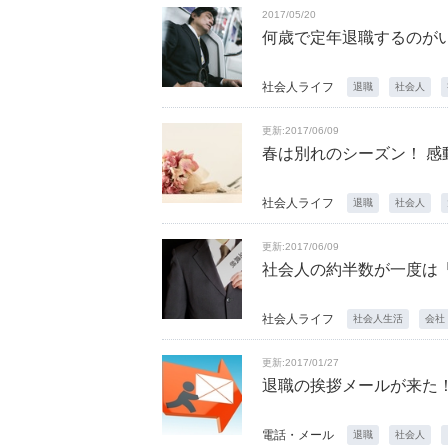
2017/05/20
何歳で定年退職するのが
社会人ライフ
退職
社会人
更新:2017/06/09
春は別れのシーズン！ 感
社会人ライフ
退職
社会人
更新:2017/06/09
社会人の約半数が一度は「
社会人ライフ
社会人生活
会社
更新:2017/01/27
退職の挨拶メールが来た
電話・メール
退職
社会人