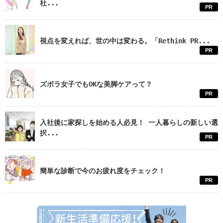
社...
PR
視点を変えれば、世の中は変わる。「Rethink PR...
PR
ズボラ女子でもOKな美脚ケアって？
PR
入社後に家探しを始める人必見！ 一人暮らしの新しい選
択...
PR
簡単な診断で今のお疲れ度をチェック！
PR