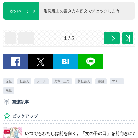
退職理由の書き方を例文でチェックしよう
次のページ
1 / 2
退職
社会人
メール
先輩・上司
新社会人
書類
マナー
転職
関連記事
ピックアップ
いつでもわたしは前を向く。「女の子の日」を前向きに♪