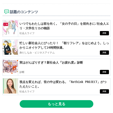
話題のコンテンツ
いつでもわたしは前を向く。「女の子の日」を前向きに♪社会人エ
リ・大学生リカの物語
社会人ライフ
PR
忙しい新社会人にぴったり！ 「朝リフレア」をはじめよう。しっ
かりニオイケアして24時間快適。
身だしなみ・ビジネスアイテム
PR
実はがんばりすぎ？新社会人『お疲れ度』診断
診断
PR
視点を変えれば、世の中は変わる。「Rethink PROJECT」がつ
たえたいこと。
社会人ライフ
PR
もっと見る