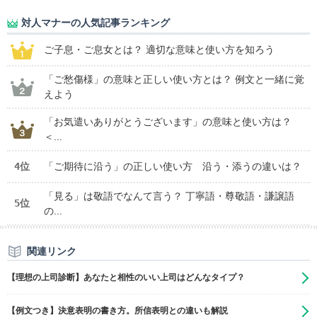
対人マナーの人気記事ランキング
ご子息・ご息女とは？ 適切な意味と使い方を知ろう
「ご愁傷様」の意味と正しい使い方とは？ 例文と一緒に覚
えよう
「お気遣いありがとうございます」の意味と使い方は？
＜...
4位
「ご期待に沿う」の正しい使い方 沿う・添うの違いは？
「見る」は敬語でなんて言う？ 丁寧語・尊敬語・謙譲語
5位
の...
関連リンク
【理想の上司診断】あなたと相性のいい上司はどんなタイプ？
【例文つき】決意表明の書き方。所信表明との違いも解説