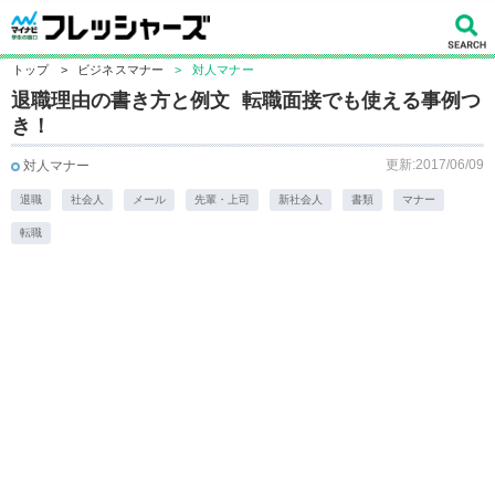
トップ
>
ビジネスマナー
>
対人マナー
退職理由の書き方と例文 転職面接でも使える事例つ
き！
更新:2017/06/09
対人マナー
退職
社会人
メール
先輩・上司
新社会人
書類
マナー
転職