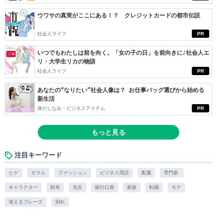
ウワサの真実がここにある！？ クレジットカードの都市伝説
社会人ライフ
PR
いつでもわたしは前を向く。「女の子の日」を前向きに♪社会人エ
リ・大学生リカの物語
社会人ライフ
PR
あなたの“なりたい”社会人像は？ お仕事バッグ選びから始める
新生活
身だしなみ・ビジネスアイテム
PR
もっと見る
注目キーワード
ヒゲ
モラル
ファッション
ビジネス用語
配属
専門家.
キャラクター
財布
先生
銀行口座
家族
転職
モテ
使えるフレーズ
別れ