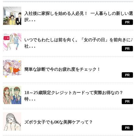
入社後に家探しを始める人必見！ 一人暮らしの新しい選
択...
PR
いつでもわたしは前を向く。「女の子の日」を前向きに♪
社...
PR
簡単な診断で今のお疲れ度をチェック！
PR
18～25歳限定クレジットカードって実際お得なの？
特...
PR
ズボラ女子でもOKな美脚ケアって？
PR