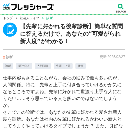
トップ
>
社会人ライフ
>
診断
【先輩に好かれる後輩診断】簡単な質問
に答えるだけで、あなたの“可愛がられ
新人度”がわかる！
更新:2025/02/27
診断
診断
新社会人
人間関係
先輩・上司
仕事
仕事内容もさることながら、会社の悩みで最も多いのが、
人間関係。特に、先輩と上手に付き合っていけるかが気に
なるところですよね。先輩に好かれて世渡り上手な人にな
りたい……そう思っている人も多いのではないでしょう
か。
そこでこの診断では、あなたの先輩に好かれる愛され新人
度を診断。あなたは社内の先輩に好かれるかわいい新人と
してうまくやっていけるタイプでしょうか？ また、良好な