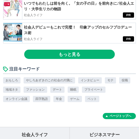
いつでもわたしは前を向く。「女の子の日」を前向きに♪社会人エ
リ・大学生リカの物語
社会人ライフ
PR
社会人デビューもこれで完璧！ 印象アップのセルフプロデュー
ス術
社会人ライフ
PR
もっと見る
注目キーワード
おもしろ
やしろあずきのこの社会の片隅に
インタビュー
モテ
役職
地域ネタ
ファッション
デート
睡眠
プライベート
オンライン会議
四字熟語
年金
ゲーム
ペット
ページトップへ
社会人ライフ
ビジネスマナー