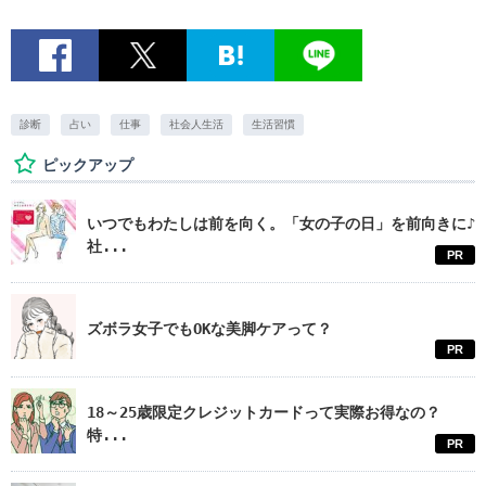
診断
占い
仕事
社会人生活
生活習慣
ピックアップ
いつでもわたしは前を向く。「女の子の日」を前向きに♪
社...
PR
ズボラ女子でもOKな美脚ケアって？
PR
18～25歳限定クレジットカードって実際お得なの？
特...
PR