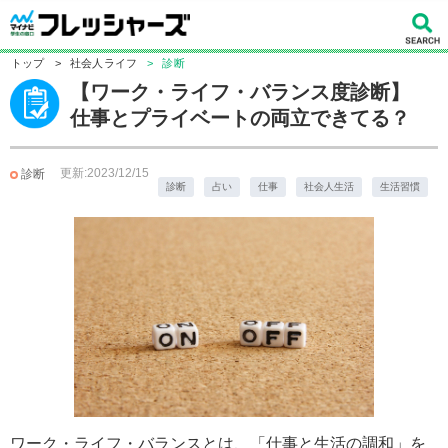
トップ
>
社会人ライフ
>
診断
【ワーク・ライフ・バランス度診断】
仕事とプライベートの両立できてる？
更新:2023/12/15
診断
診断
占い
仕事
社会人生活
生活習慣
ワーク・ライフ・バランスとは、「仕事と生活の調和」を