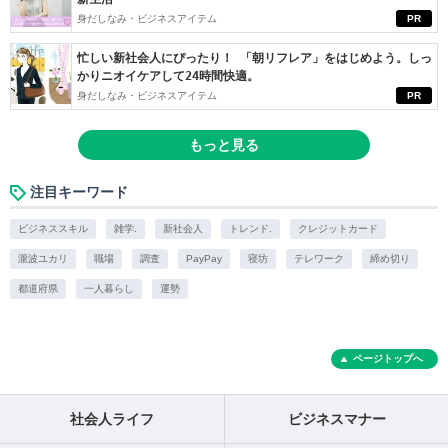
身だしなみ・ビジネスアイテム
PR
忙しい新社会人にぴったり！ 「朝リフレア」をはじめよう。しっ
かりニオイケアして24時間快適。
身だしなみ・ビジネスアイテム
PR
もっと見る
注目キーワード
ビジネススキル
雑学.
新社会人
トレンド.
クレジットカード
瀧波ユカリ
職場
調査
PayPay
寝坊
テレワーク
締め切り
都道府県
一人暮らし
運勢
ページトップへ
社会人ライフ
ビジネスマナー