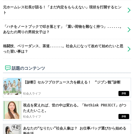
元ホームレス社長が語る！「まだ内定をもらえない」現状を打開するヒン
ト
「ハチをノートブックで叩き落とす」「重い荷物を難なく持つ」......。
あなたの周りの男前女子は？
格闘技、ベリーダンス、茶道......。社会人になって改めて始めたいと思
った習い事は？
話題のコンテンツ
【診断】セルフプロデュース力を鍛える！ “ジブン観”診断
社会人ライフ
PR
視点を変えれば、世の中は変わる。「Rethink PROJECT」がつ
たえたいこと。
社会人ライフ
PR
あなたの“なりたい”社会人像は？ お仕事バッグ選びから始める
新生活