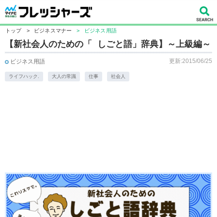
トップ
>
ビジネスマナー
>
ビジネス用語
【新社会人のための「 しごと語」辞典】～上級編～
更新:2015/06/25
ビジネス用語
ライフハック.
大人の常識
仕事
社会人