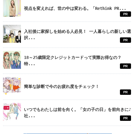
視点を変えれば、世の中は変わる。「Rethink PR...
PR
入社後に家探しを始める人必見！ 一人暮らしの新しい選
択...
PR
18～25歳限定クレジットカードって実際お得なの？
特...
PR
簡単な診断で今のお疲れ度をチェック！
PR
いつでもわたしは前を向く。「女の子の日」を前向きに♪
社...
PR