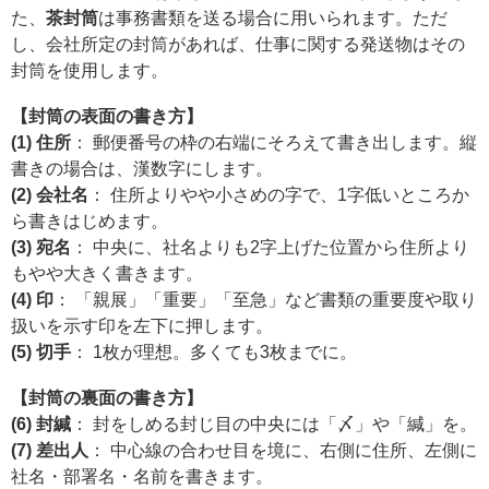
た、
茶封筒
は事務書類を送る場合に用いられます。ただ
し、会社所定の封筒があれば、仕事に関する発送物はその
封筒を使用します。
【封筒の表面の書き方】
(1) 住所
： 郵便番号の枠の右端にそろえて書き出します。縦
書きの場合は、漢数字にします。
(2) 会社名
： 住所よりやや小さめの字で、1字低いところか
ら書きはじめます。
(3) 宛名
： 中央に、社名よりも2字上げた位置から住所より
もやや大きく書きます。
(4) 印
： 「親展」「重要」「至急」など書類の重要度や取り
扱いを示す印を左下に押します。
(5) 切手
： 1枚が理想。多くても3枚までに。
【封筒の裏面の書き方】
(6) 封緘
： 封をしめる封じ目の中央には「〆」や「緘」を。
(7) 差出人
： 中心線の合わせ目を境に、右側に住所、左側に
社名・部署名・名前を書きます。