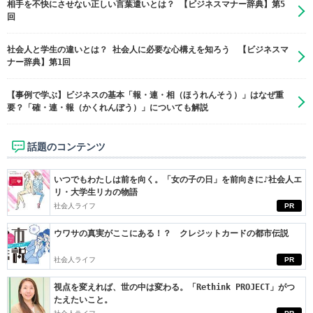
相手を不快にさせない正しい言葉遣いとは？ 【ビジネスマナー辞典】第5
回
社会人と学生の違いとは？ 社会人に必要な心構えを知ろう 【ビジネスマ
ナー辞典】第1回
【事例で学ぶ】ビジネスの基本「報・連・相（ほうれんそう）」はなぜ重
要？「確・連・報（かくれんぼう）」についても解説
話題のコンテンツ
いつでもわたしは前を向く。「女の子の日」を前向きに♪社会人エ
リ・大学生リカの物語
社会人ライフ
PR
ウワサの真実がここにある！？ クレジットカードの都市伝説
社会人ライフ
PR
視点を変えれば、世の中は変わる。「Rethink PROJECT」がつ
たえたいこと。