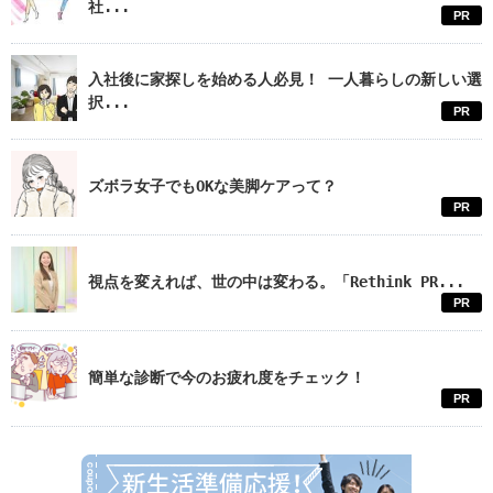
社...
PR
入社後に家探しを始める人必見！ 一人暮らしの新しい選
択...
PR
ズボラ女子でもOKな美脚ケアって？
PR
視点を変えれば、世の中は変わる。「Rethink PR...
PR
簡単な診断で今のお疲れ度をチェック！
PR