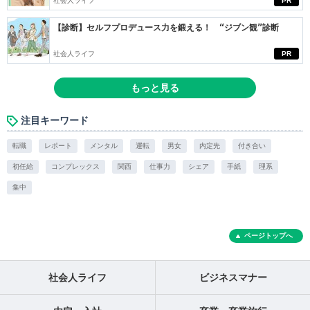
社会人ライフ
PR
【診断】セルフプロデュース力を鍛える！ “ジブン観”診断
社会人ライフ
PR
もっと見る
注目キーワード
転職
レポート
メンタル
運転
男女
内定先
付き合い
初任給
コンプレックス
関西
仕事力
シェア
手紙
理系
集中
ページトップへ
社会人ライフ
ビジネスマナー