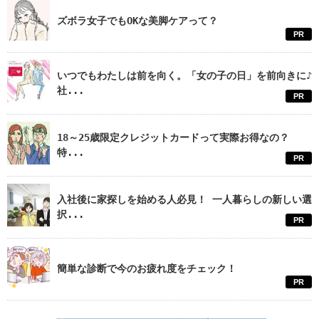
ズボラ女子でもOKな美脚ケアって？
PR
いつでもわたしは前を向く。「女の子の日」を前向きに♪
社...
PR
18～25歳限定クレジットカードって実際お得なの？
特...
PR
入社後に家探しを始める人必見！ 一人暮らしの新しい選
択...
PR
簡単な診断で今のお疲れ度をチェック！
PR