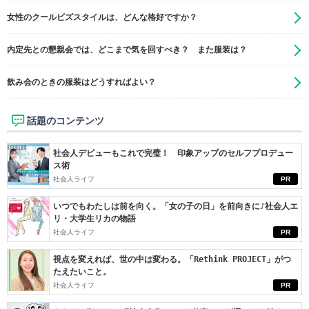
女性のクールビズスタイルは、どんな格好ですか？
内定先との懇親会では、どこまで気を回すべき？ また服装は？
飲み会のときの服装はどうすればよい？
話題のコンテンツ
社会人デビューもこれで完璧！ 印象アップのセルフプロデュー
ス術
社会人ライフ
PR
いつでもわたしは前を向く。「女の子の日」を前向きに♪社会人エ
リ・大学生リカの物語
社会人ライフ
PR
視点を変えれば、世の中は変わる。「Rethink PROJECT」がつ
たえたいこと。
社会人ライフ
PR