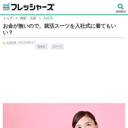
トップ
>
内定・入社
>
入社式
お金が無いので、就活スーツを入社式に着てもい
い？
2015/06/17
入社式
Q＆A.
スーツ