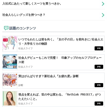
入社式にあたって新しくスーツを買うべきか。
社会人らしいグッズを持つべき？
話題のコンテンツ
いつでもわたしは前を向く。「女の子の日」を前向きに♪社会人エ
リ・大学生リカの物語
社会人ライフ
PR
社会人デビューもこれで完璧！ 印象アップのセルフプロデュー
ス術
社会人ライフ
PR
実はがんばりすぎ？新社会人『お疲れ度』診断
診断
PR
視点を変えれば、世の中は変わる。「Rethink PROJECT」がつ
たえたいこと。
社会人ライフ
PR