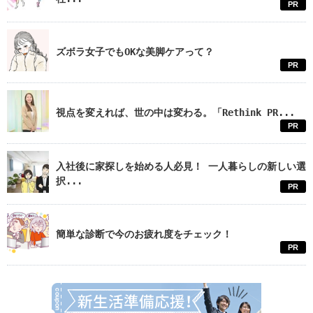
PR
ズボラ女子でもOKな美脚ケアって？
PR
視点を変えれば、世の中は変わる。「Rethink PR...
PR
入社後に家探しを始める人必見！ 一人暮らしの新しい選
択...
PR
簡単な診断で今のお疲れ度をチェック！
PR