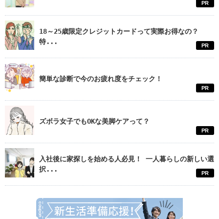
PR
18～25歳限定クレジットカードって実際お得なの？
特...
PR
簡単な診断で今のお疲れ度をチェック！
PR
ズボラ女子でもOKな美脚ケアって？
PR
入社後に家探しを始める人必見！ 一人暮らしの新しい選
択...
PR