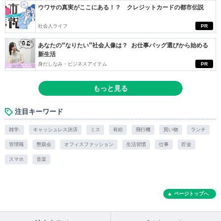
ウワサの真実がここにある！？ クレジットカードの都市伝説
社会人ライフ
PR
あなたの“なりたい”社会人像は？ お仕事バッグ選びから始める
新生活
身だしなみ・ビジネスアイテム
PR
もっと見る
注目キーワード
雑学.
キャッシュレス決済
ミス
有給
飛行機
買い物
ランチ
管理職
懇親会
オフィスファッション
生活習慣
仕事
貯金
スマホ
音楽
ページトップへ