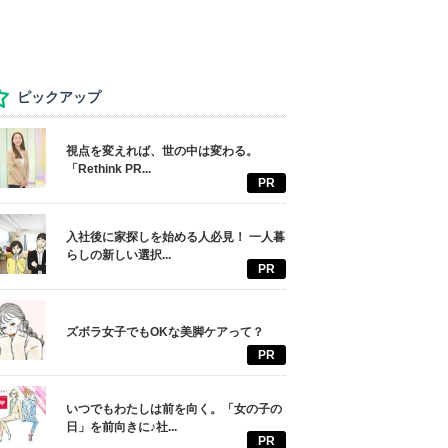
ピックアップ
視点を変えれば、世の中は変わる。
「Rethink PR...
PR
入社後に家探しを始める人必見！ 一人暮
らしの新しい選択...
PR
ズボラ女子でもOKな美脚ケアって？
PR
いつでもわたしは前を向く。「女の子の
日」を前向きに♪社...
PR