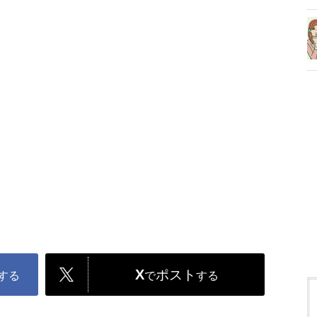
X
ポスト
する
で
する