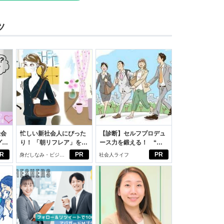
ツ
社会
忙しい新社会人にぴった
【診断】セルフプロデュ
グ選
り！ 「朝リフレア」をは
ース力を鍛える！ “ジ
じめよう。しっかりニオ
ブン観”診断
R
PR
PR
身だしなみ・ビジネ
社会人ライフ
イケアして24時間快適。
スアイテム