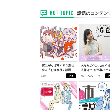
話題のコンテン
実はがんばりすぎ？新社
あなたの“なりたい”
会人『お疲れ度』診断
人像は？ お仕事バッ
びから始める新生活
PR
P
診断
身だしなみ・ビジネ
スアイテム