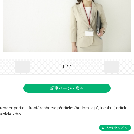
1 / 1
記事ページへ戻る
render partial: 'front/freshers/sp/articles/bottom_aja', locals: { article:
article } %>
ページトップへ