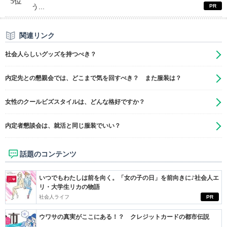
5位
う...
関連リンク
社会人らしいグッズを持つべき？
内定先との懇親会では、どこまで気を回すべき？ また服装は？
女性のクールビズスタイルは、どんな格好ですか？
内定者懇談会は、就活と同じ服装でいい？
話題のコンテンツ
いつでもわたしは前を向く。「女の子の日」を前向きに♪社会人エ
リ・大学生リカの物語
社会人ライフ
PR
ウワサの真実がここにある！？ クレジットカードの都市伝説