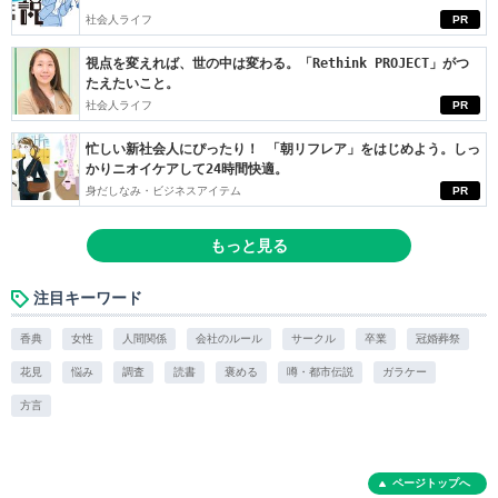
社会人ライフ
PR
視点を変えれば、世の中は変わる。「Rethink PROJECT」がつ
たえたいこと。
社会人ライフ
PR
忙しい新社会人にぴったり！ 「朝リフレア」をはじめよう。しっ
かりニオイケアして24時間快適。
身だしなみ・ビジネスアイテム
PR
もっと見る
注目キーワード
香典
女性
人間関係
会社のルール
サークル
卒業
冠婚葬祭
花見
悩み
調査
読書
褒める
噂・都市伝説
ガラケー
方言
ページトップへ