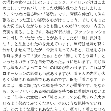
の汚れや食べこぼしのシミチェック、アイロンがけはこま
めにし、いつもパリッとした状態を保つようにしましょ
う。２つめは着る時の「姿勢」です。背筋を伸ばして胸を
張るといった正しい姿勢を心がけましょう。そしてもっと
も大切でありながらもっとも難しいのが３つめの「内面的
充実を図る」ことです。私は20代の頃、ファッションショ
ーに出していただいたことがありましたが「服に負ける
な！」と注意されたのを覚えています。当時は意味が良く
分かりませんでしたが、今振り返ってみると、注意をされ
る時は決まって「疲れたぁ」とか「難しくてもう嫌！」と
いったネガティブな自分であったように思います。同じ服
でも着る人によって見た目の印象が変わります。これはプ
ロポーションの影響も当然ありますが、着る人の内面が大
きく反映される結果でもあるのです。服を「着こなす」た
めには、服に負けない気概を持つことが重要です。あなた
も、スーツというある種の威厳を持つ服に着倒されないよ
うに「仕事への意欲」や「社会人としての自覚」を充実さ
せるよう努めてみてください。そのような気持ちでいれ
ば、どのような服でもあなたらしく、凛々しく着こなせる