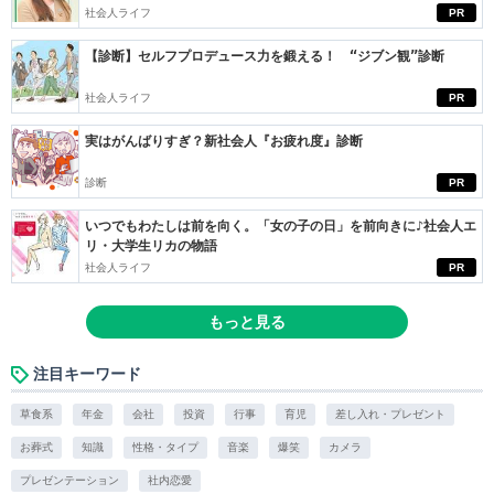
社会人ライフ
PR
【診断】セルフプロデュース力を鍛える！ “ジブン観”診断
社会人ライフ
PR
実はがんばりすぎ？新社会人『お疲れ度』診断
診断
PR
いつでもわたしは前を向く。「女の子の日」を前向きに♪社会人エ
リ・大学生リカの物語
社会人ライフ
PR
もっと見る
注目キーワード
草食系
年金
会社
投資
行事
育児
差し入れ・プレゼント
お葬式
知識
性格・タイプ
音楽
爆笑
カメラ
プレゼンテーション
社内恋愛