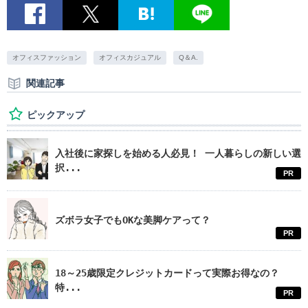
オフィスファッション
オフィスカジュアル
Q＆A.
関連記事
ピックアップ
入社後に家探しを始める人必見！ 一人暮らしの新しい選
択...
PR
ズボラ女子でもOKな美脚ケアって？
PR
18～25歳限定クレジットカードって実際お得なの？
特...
PR