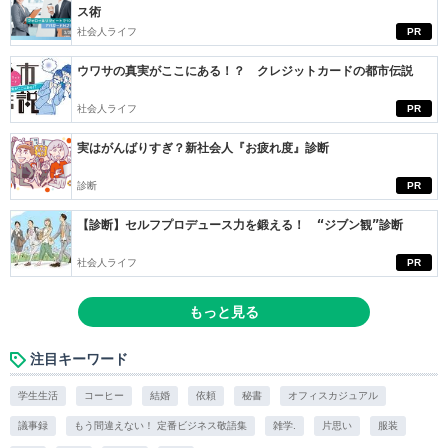
ス術
社会人ライフ
PR
ウワサの真実がここにある！？ クレジットカードの都市伝説
社会人ライフ
PR
実はがんばりすぎ？新社会人『お疲れ度』診断
診断
PR
【診断】セルフプロデュース力を鍛える！ “ジブン観”診断
社会人ライフ
PR
もっと見る
注目キーワード
学生生活
コーヒー
結婚
依頼
秘書
オフィスカジュアル
議事録
もう間違えない！ 定番ビジネス敬語集
雑学.
片思い
服装