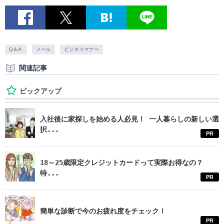
Q＆A.
メール
ビジネスマナー
関連記事
ピックアップ
入社後に家探しを始める人必見！ 一人暮らしの新しい選
択...
PR
18～25歳限定クレジットカードって実際お得なの？
特...
PR
簡単な診断で今のお疲れ度をチェック！
PR