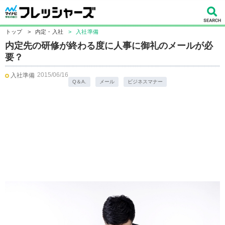
トップ
>
内定・入社
>
入社準備
内定先の研修が終わる度に人事に御礼のメールが必
要？
2015/06/16
入社準備
Q＆A.
メール
ビジネスマナー