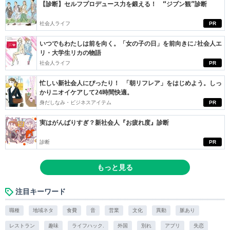
【診断】セルフプロデュース力を鍛える！ “ジブン観”診断
社会人ライフ
PR
いつでもわたしは前を向く。「女の子の日」を前向きに♪社会人エ
リ・大学生リカの物語
社会人ライフ
PR
忙しい新社会人にぴったり！ 「朝リフレア」をはじめよう。しっ
かりニオイケアして24時間快適。
身だしなみ・ビジネスアイテム
PR
実はがんばりすぎ？新社会人『お疲れ度』診断
診断
PR
もっと見る
注目キーワード
職種
地域ネタ
食費
音
営業
文化
異動
脈あり
レストラン
趣味
ライフハック.
外国
別れ
アプリ
失恋