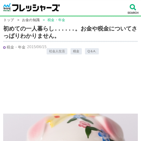
トップ
>
お金の知識
>
税金・年金
初めての一人暮らし......。お金や税金についてさ
っぱりわかりません。
2015/06/15
税金・年金
社会人生活
税金
Q＆A.