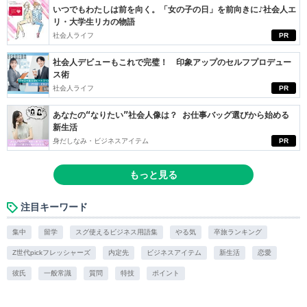
いつでもわたしは前を向く。「女の子の日」を前向きに♪社会人エ
リ・大学生リカの物語
社会人ライフ
PR
社会人デビューもこれで完璧！ 印象アップのセルフプロデュー
ス術
社会人ライフ
PR
あなたの“なりたい”社会人像は？ お仕事バッグ選びから始める
新生活
身だしなみ・ビジネスアイテム
PR
もっと見る
注目キーワード
集中
留学
スグ使えるビジネス用語集
やる気
卒旅ランキング
Z世代pickフレッシャーズ
内定先
ビジネスアイテム
新生活
恋愛
彼氏
一般常識
質問
特技
ポイント