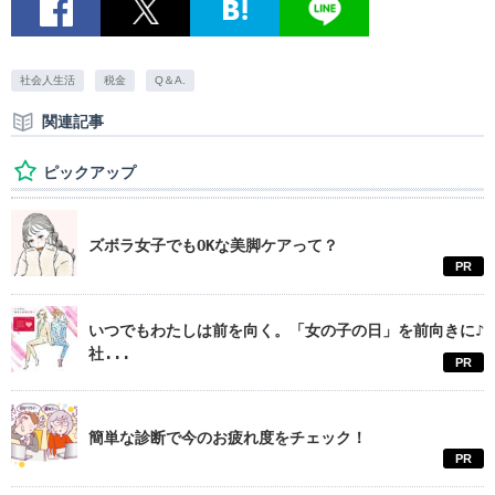
社会人生活
税金
Q＆A.
関連記事
ピックアップ
ズボラ女子でもOKな美脚ケアって？
PR
いつでもわたしは前を向く。「女の子の日」を前向きに♪
社...
PR
簡単な診断で今のお疲れ度をチェック！
PR