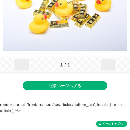
1 / 1
記事ページへ戻る
render partial: 'front/freshers/sp/articles/bottom_aja', locals: { article:
article } %>
ページトップへ