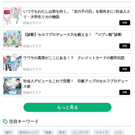
いつでもわたしは前を向く。「女の子の日」を前向きに♪社会人エ
リ・大学生リカの物語
社会人ライフ
PR
【診断】セルフプロデュース力を鍛える！ “ジブン観”診断
社会人ライフ
PR
ウワサの真実がここにある！？ クレジットカードの都市伝説
社会人ライフ
PR
社会人デビューもこれで完璧！ 印象アップのセルフプロデュー
ス術
社会人ライフ
PR
もっと見る
注目キーワード
旅行
世代ギャップ
特撮
変化
インテリア
イライラ
バス