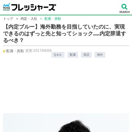
トップ
>
内定・入社
>
配属・異動
【内定ブルー】海外勤務を目指していたのに、実現
できるのはずっと先と知ってショック……内定辞退す
るべき？
更新:2017/06/09
配属・異動
Q＆A.
配属
英語
海外