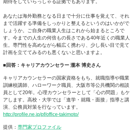
期待をしていらっしゃる証拠でもあります。
あなたは海外勤務となる日まで十分に仕事を覚えて、それ
まで活躍する準備をしっかりと整えるというのはいかがで
しょうか。ご自身の職業人生はこれから始まるところで
す。今までの人生の何倍もの長さである40年近くの職業人
生。専門性を高めながら幅広く携わり、少し長い目で見て
計画を立ててみるのも悪くないと思いますよ。
■回答：キャリアカウンセラー 瀧本 博史さん
キャリアカウンセラーの国家資格をもち、就職指導や職業
訓練校講師、ハローワーク職員、大阪市等公共機関の相談
員として20年。心理カウンセラーとして「心の問題」もケ
アします。高校・大学では「進学・就職・面接」指導と講
演、公務員対策を行なっています。
http://profile.ne.jp/pf/office-takimoto/
提供：
専門家プロファイル