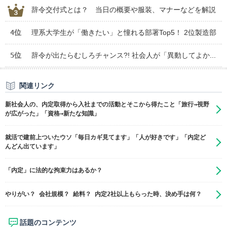
辞令交付式とは？ 当日の概要や服装、マナーなどを解説
4位
理系大学生が「働きたい」と憧れる部署Top5！ 2位製造部
5位
辞令が出たらむしろチャンス?! 社会人が「異動してよか...
関連リンク
新社会人の、内定取得から入社までの活動とそこから得たこと「旅行→視野
が広がった」「資格→新たな知識」
就活で建前上ついたウソ「毎日カギ見てます」「人が好きです」「内定ど
んどん出ています」
「内定」に法的な拘束力はあるか？
やりがい？ 会社規模？ 給料？ 内定2社以上もらった時、決め手は何？
話題のコンテンツ