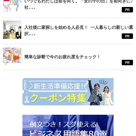
いつでもわたしは前を向く。「女の子の日」を前向きに♪
社...
PR
入社後に家探しを始める人必見！ 一人暮らしの新しい選
択...
PR
簡単な診断で今のお疲れ度をチェック！
PR