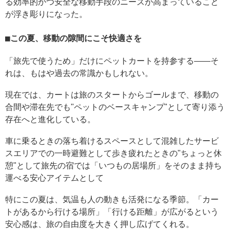
る効率的かつ安全な移動手段のニーズが高まっていること
が浮き彫りになった。
この夏、移動の隙間にこそ快適さを
「旅先で使うため」だけにペットカートを持参する——そ
れは、もはや過去の常識かもしれない。
現在では、カートは旅のスタートからゴールまで、移動の
合間や滞在先でも"ペットのベースキャンプ"として寄り添う
存在へと進化している。
車に乗るときの落ち着けるスペースとして混雑したサービ
スエリアでの一時避難として歩き疲れたときの"ちょっと休
憩"として旅先の宿では「いつもの居場所」をそのまま持ち
運べる安心アイテムとして
特にこの夏は、気温も人の動きも活発になる季節。「カー
トがあるから行ける場所」「行ける距離」が広がるという
安心感は、旅の自由度を大きく押し広げてくれる。