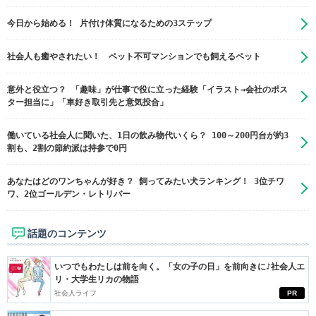
今日から始める！ 片付け体質になるための3ステップ
社会人も癒やされたい！ ペット不可マンションでも飼えるペット
意外と役立つ？ 「趣味」が仕事で役に立った経験「イラスト→会社のポス
ター担当に」「車好き取引先と意気投合」
働いている社会人に聞いた、1日の飲み物代いくら？ 100～200円台が約3
割も、2割の節約派は持参で0円
あなたはどのワンちゃんが好き？ 飼ってみたい犬ランキング！ 3位チワ
ワ、2位ゴールデン・レトリバー
話題のコンテンツ
いつでもわたしは前を向く。「女の子の日」を前向きに♪社会人エ
リ・大学生リカの物語
社会人ライフ
PR