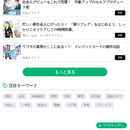
社会人デビューもこれで完璧！ 印象アップのセルフプロデュー
ス術
社会人ライフ
PR
忙しい新社会人にぴったり！ 「朝リフレア」をはじめよう。しっ
かりニオイケアして24時間快適。
身だしなみ・ビジネスアイテム
PR
ウワサの真実がここにある！？ クレジットカードの都市伝説
社会人ライフ
PR
もっと見る
注目キーワード
雑談
会話
金融資産
関西
投資
教育
幼少期
瀧波ユカリ
出会い
一発芸
社会人
職種
リア充
草食
アドバイス
ページトップへ