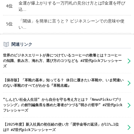
金運が爆上がりする一万円札の見分け方とは⁉金運を呼び
4位
込...
「閾値」を簡単に言うと？ ビジネスシーンでの意味や使
5位
い...
関連リンク
世界のビジネスエリートが身につけているコーヒーの教養とは？コーヒー
の知識、飲み方、淹れ方、選び方のコツなども #Z世代pickフレッシャー
ズ
【保存版】「革靴の基本」知ってる？ 休日に履きたい革靴や、いま間違い
のない革靴のすべてがわかる『革靴名鑑』
“しんどい社会人生活” から自分を守る考え方とは？「NewsPicksパブリ
ッシング」の創刊編集長を務めた著者がつづる“弱さの哲学” #Z世代pick
フレッシャーズ
【2025年度】新入社員の初任給の使い方「奨学金等の返済」が11%…1位
は⁉ #Z世代pickフレッシャーズ