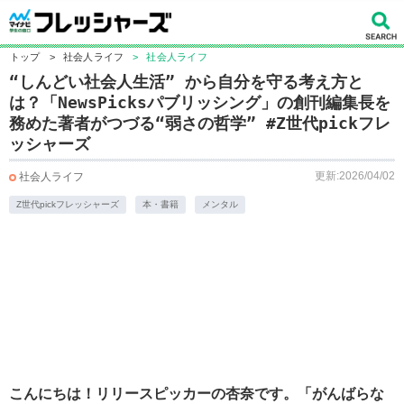
トップ
>
社会人ライフ
>
社会人ライフ
“しんどい社会人生活” から自分を守る考え方と
は？「NewsPicksパブリッシング」の創刊編集長を
務めた著者がつづる“弱さの哲学” #Z世代pickフレ
ッシャーズ
更新:2026/04/02
社会人ライフ
Z世代pickフレッシャーズ
本・書籍
メンタル
こんにちは！リリースピッカーの杏奈です。「がんばらな