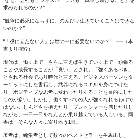
“なぜ、会社もビジネスパーソンも「成長し続けること」を
求められるのか？”
“競争に必死にならずに、のんびり生きていくことはできな
いのか？”
“「役に立たない人」は世の中に必要ないのか？” ──（本
書より抜粋）
現代は、働く上で、さらに言えば生きていく上で、頑張る
ことや成長することが「良い」とされ、「強くあるべき」
とされる社会であり時代と言える。ビジネスパーソンをタ
ーゲットにした書籍も、武器になるスキルを身につけた
り、ポジティブな思考に変わったりすることを目的にした
ものが多い。しかし、働くすべての人が強くなれるわけで
はない。しんどさを抱えたり、プレッシャーを感じたりし
ながら、一日一日をなんとか乗り越えている人もいる。同
書は、そんな人々に寄り添う1冊。
著者は、編集者として数々のベストセラーを生み出し、