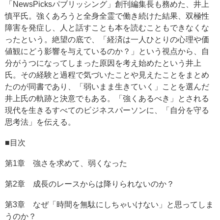
「NewsPicksパブリッシング」創刊編集長も務めた、井上
慎平氏。強くあろうと全身全霊で働き続けた結果、双極性
障害を発症し、人と話すことも本を読むこともできなくな
ったという。絶望の底で、「経済は一人ひとりの心理や価
値観にどう影響を与えているのか？」という視点から、自
分がうつになってしまった原因を考え始めたという井上
氏。その経験と過程で気づいたことや見えたことをまとめ
たのが同書であり、「弱いまま生きていく」ことを選んだ
井上氏の軌跡と決意でもある。「強くあるべき」とされる
現代を生きるすべてのビジネスパーソンに、「自分を守る
思考法」を伝える。
■目次
第1章 強さを求めて、弱くなった
第2章 成長のレースからは降りられないのか？
第3章 なぜ「時間を無駄にしちゃいけない」と思ってしま
うのか？