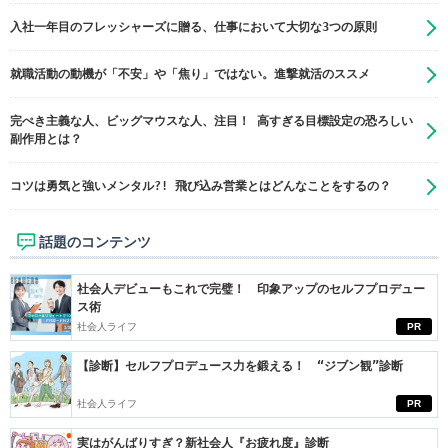
入社一年目のフレッシャーズに贈る、仕事において大切な3つの原則
就職活動の動機が「不安」や「焦り」ではない。進撃就活のススメ
完ぺき主義な人、ビッグマウスな人、注目！ 高すぎる目標設定の恐ろしい
副作用とは？
コツは勇気と強いメンタル?! 飛び込み営業とはどんなことをするの？
話題のコンテンツ
社会人デビューもこれで完璧！ 印象アップのセルフプロデュー
ス術
社会人ライフ
PR
【診断】セルフプロデュース力を鍛える！ “ジブン観”診断
社会人ライフ
PR
実はがんばりすぎ？新社会人『お疲れ度』診断