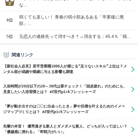
な...
弱くても楽しい！ 青春の弱小部あるある「卒業後に廃
4位
部」...
5位
元恋人の連絡先って消すべき？→消去する：45.4％「残...
関連リンク
【新社会人必見】若手営業職1000人が感じる“足りないスキル”上位は？メ
ンタル面が成績や業績に与える影響も調査
入浴時間が20分以下の20～30代は要チェック！「頭皮疲れ」のためにも、
見直したい入浴習慣とは？ #Z世代pickフレッシャーズ
「夢が動き出すのは〇〇に出会ったとき」夢や目標を叶えるためのイメー
ジマップづくりとは？ #Z世代pickフレッシャーズ
先輩の本音！ 優秀過ぎる新人とダメダメな新人、どっちが入ってほしい？
「優越感に浸れる」「即戦力がいい」