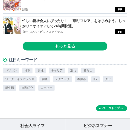
診断
PR
忙しい新社会人にぴったり！ 「朝リフレア」をはじめよう。しっ
かりニオイケアして24時間快適。
身だしなみ・ビジネスアイテム
PR
もっと見る
注目キーワード
パソコン
日本
男性
キャリア
別れ
暮らし
ワークライフバランス
調査
テクニック
春休み
KY
クセ
新生活
自己紹介
コーヒー
ページトップへ
社会人ライフ
ビジネスマナー