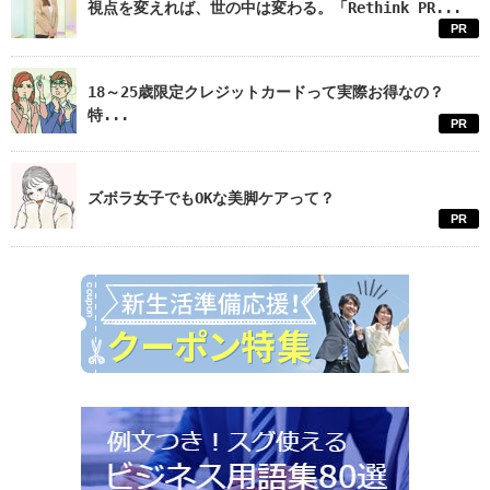
視点を変えれば、世の中は変わる。「Rethink PR...
PR
18～25歳限定クレジットカードって実際お得なの？
特...
PR
ズボラ女子でもOKな美脚ケアって？
PR