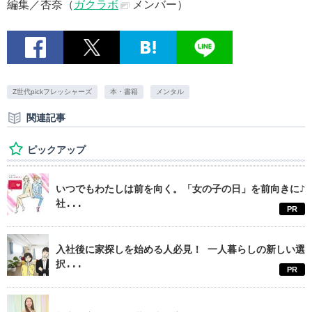
編集／杏奈（
ガクラボ
メンバー）
Z世代pickフレッシャーズ
本・書籍
メンタル
関連記事
ピックアップ
いつでもわたしは前を向く。「女の子の日」を前向きに♪
社...
PR
入社後に家探しを始める人必見！ 一人暮らしの新しい選
択...
PR