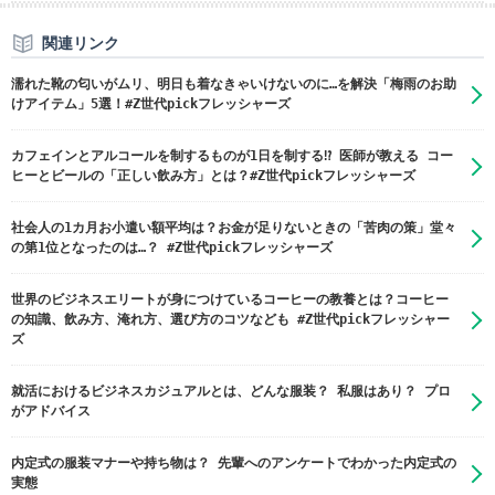
関連リンク
濡れた靴の匂いがムリ、明日も着なきゃいけないのに…を解決「梅雨のお助
けアイテム」5選！#Z世代pickフレッシャーズ
カフェインとアルコールを制するものが1日を制する⁉ 医師が教える コー
ヒーとビールの「正しい飲み方」とは？#Z世代pickフレッシャーズ
社会人の1カ月お小遣い額平均は？お金が足りないときの「苦肉の策」堂々
の第1位となったのは…？ #Z世代pickフレッシャーズ
世界のビジネスエリートが身につけているコーヒーの教養とは？コーヒー
の知識、飲み方、淹れ方、選び方のコツなども #Z世代pickフレッシャー
ズ
就活におけるビジネスカジュアルとは、どんな服装？ 私服はあり？ プロ
がアドバイス
内定式の服装マナーや持ち物は？ 先輩へのアンケートでわかった内定式の
実態