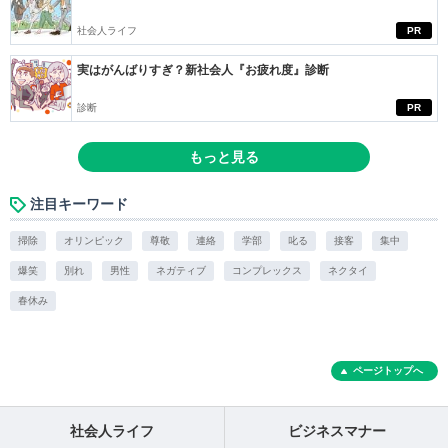
社会人ライフ
PR
実はがんばりすぎ？新社会人『お疲れ度』診断
診断
PR
もっと見る
注目キーワード
掃除
オリンピック
尊敬
連絡
学部
叱る
接客
集中
爆笑
別れ
男性
ネガティブ
コンプレックス
ネクタイ
春休み
ページトップへ
社会人ライフ
ビジネスマナー