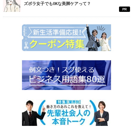
ズボラ女子でもOKな美脚ケアって？
PR