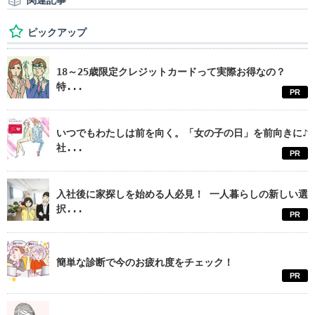
関連記事
ピックアップ
18～25歳限定クレジットカードって実際お得なの？
特...
PR
いつでもわたしは前を向く。「女の子の日」を前向きに♪
社...
PR
入社後に家探しを始める人必見！ 一人暮らしの新しい選
択...
PR
簡単な診断で今のお疲れ度をチェック！
PR