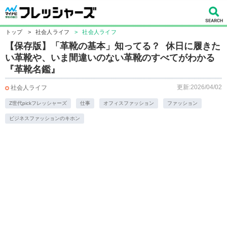
トップ
>
社会人ライフ
>
社会人ライフ
【保存版】「革靴の基本」知ってる？ 休日に履きた
い革靴や、いま間違いのない革靴のすべてがわかる
『革靴名鑑』
更新:2026/04/02
社会人ライフ
Z世代pickフレッシャーズ
仕事
オフィスファッション
ファッション
ビジネスファッションのキホン