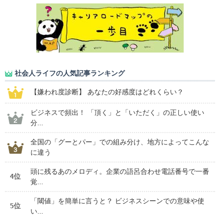
社会人ライフの人気記事ランキング
【嫌われ度診断】 あなたの好感度はどれくらい？
ビジネスで頻出！ 「頂く」と「いただく」の正しい使い
分...
全国の「グーとパー」での組み分け、地方によってこんな
に違う
頭に残るあのメロディ。企業の語呂合わせ電話番号で一番
4位
覚...
「閾値」を簡単に言うと？ ビジネスシーンでの意味や使
5位
い...