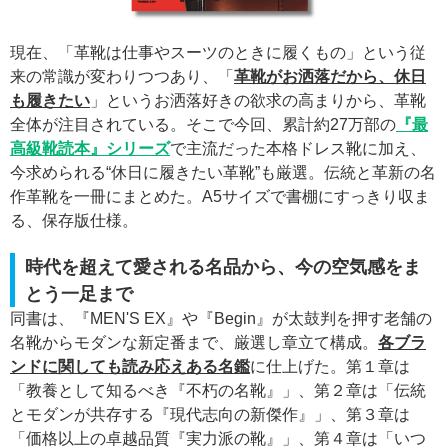
現在、「革靴は仕事やスーツのときに履くもの」という従
来の常識が変わりつつあり、「
革靴がお洒落だから、休日
も履きたい
」というお洒落好きの欲求の高まりから、革靴
全体が注目されている。そこで今回、累計約27万部の
『最
高級靴読本』シリーズ
で主流だった本格ドレス靴に加え、
今求められる“休日に履きたい革靴”も厳選。伝統と革新の名
作革靴を一冊にまとめた。A5サイズで書棚にすっきり収ま
る、保存版仕様。
時代を超えて愛される名品から、今の空気感をま
とう一足まで
同書は、『MEN'S EX』や『Begin』が太鼓判を押す老舗の
名靴からモダンな新定番まで、厳選し章立て構成。
各ブラ
ンドに関しても読み応えある名鑑
に仕上げた。第１章は
「教養として知るべき『不朽の名靴』」、第２章は「伝統
とモダンが共存する『現代志向の新傑作』」、第３章は
「価格以上の卓越品質『実力派の靴』」、第４章は「いつ