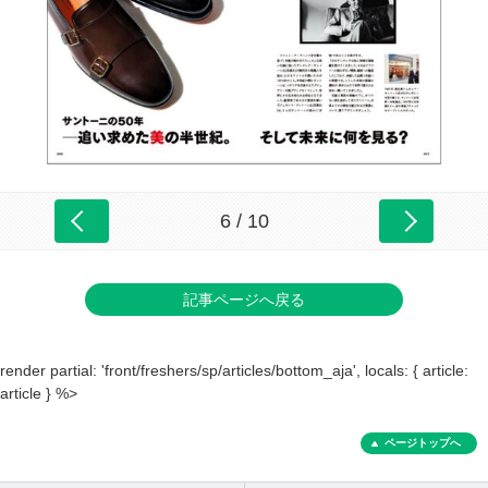
6 / 10
記事ページへ戻る
render partial: 'front/freshers/sp/articles/bottom_aja', locals: { article:
article } %>
ページトップへ