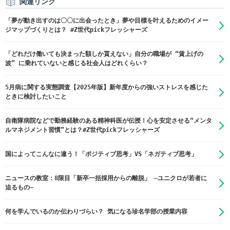
関連リンク
「夢が動き出すのは〇〇に出会ったとき」夢や目標を叶えるためのイメー
ジマップづくりとは？ #Z世代pickフレッシャーズ
「どれだけ働いても決まった額しか貰えない」自分の職場が “賃上げの
波” に乗れていないと感じる社会人はどれくらい？
5月病に関する実態調査【2025年版】新年度からの強いストレスを感じた
ときに検討したいこと
自衛隊病院などで勤務経験のある精神科医が伝授！心を安定させる“メンタ
ルマネジメント習慣”とは？#Z世代pickフレッシャーズ
国によってこんなに違う！「ポジティブ思考」VS「ネガティブ思考」
ニュースの教室：8限目「新卒一括採用からの離脱」 ―ユニクロが若者に
迫るもの―
何を学んでいるのか伝わりづらい？ 気になる珍名学部の授業内容