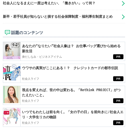
社会人になるまえに一度は考えたい、「働きがい」って何？
新卒・若手社員が知らないと損する社会保障制度・福利厚生制度まとめ
話題のコンテンツ
あなたの“なりたい”社会人像は？ お仕事バッグ選びから始める
新生活
身だしなみ・ビジネスアイテム
PR
ウワサの真実がここにある！？ クレジットカードの都市伝説
社会人ライフ
PR
視点を変えれば、世の中は変わる。「Rethink PROJECT」がつ
たえたいこと。
社会人ライフ
PR
いつでもわたしは前を向く。「女の子の日」を前向きに♪社会人エ
リ・大学生リカの物語
社会人ライフ
PR