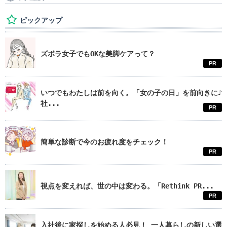
ピックアップ
ズボラ女子でもOKな美脚ケアって？
PR
いつでもわたしは前を向く。「女の子の日」を前向きに♪
社...
PR
簡単な診断で今のお疲れ度をチェック！
PR
視点を変えれば、世の中は変わる。「Rethink PR...
PR
入社後に家探しを始める人必見！ 一人暮らしの新しい選