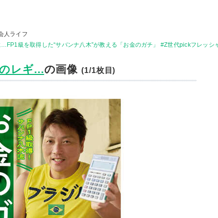
会人ライフ
…FP1級を取得した“サバンナ八木”が教える「お金のガチ」 #Z世代pickフレッシ
レギ...
の画像
(1/1枚目)