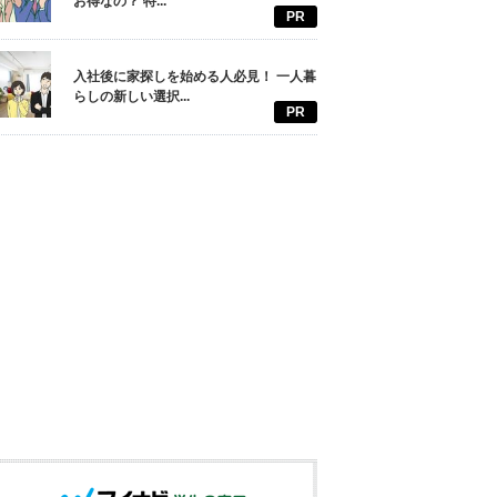
お得なの？ 特...
PR
入社後に家探しを始める人必見！ 一人暮
らしの新しい選択...
PR