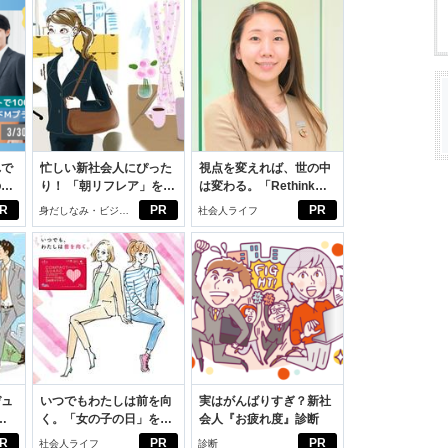
れで
忙しい新社会人にぴった
視点を変えれば、世の中
のセ
り！ 「朝リフレア」をは
は変わる。「Rethink
じめよう。しっかりニオ
PROJECT」がつたえた
R
PR
PR
身だしなみ・ビジネ
社会人ライフ
イケアして24時間快適。
いこと。
スアイテム
デュ
いつでもわたしは前を向
実はがんばりすぎ？新社
ジ
く。「女の子の日」を前
会人『お疲れ度』診断
向きに♪社会人エリ・大
R
PR
PR
社会人ライフ
診断