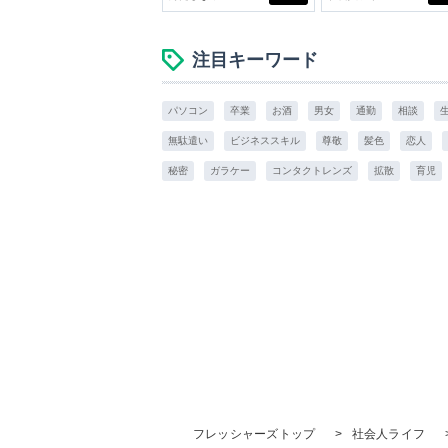
スアイテム
注目キーワード
パソコン
卒業
お酒
男女
通勤
相談
無駄遣い
ビジネススキル
尊敬
髪色
恋人
秘密
ガラケー
コンタクトレンズ
拡散
育児
フレッシャーズトップ
>
社会人ライフ