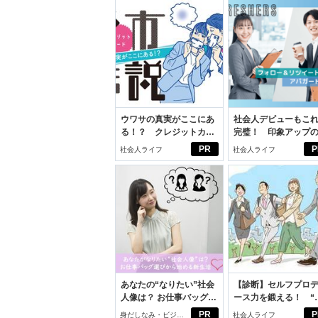
ウワサの真実がここにあ
社会人デビューもこ
る！？ クレジットカー
完璧！ 印象アップ
ドの都市伝説
ルフプロデュース術
PR
P
社会人ライフ
社会人ライフ
あなたの“なりたい”社会
【診断】セルフプロ
人像は？ お仕事バッグ選
ース力を鍛える！ “
びから始める新生活
ブン観”診断
PR
P
身だしなみ・ビジネ
社会人ライフ