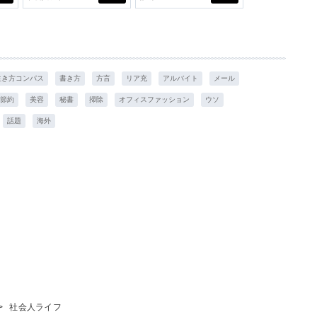
学生リカの物語
生き方コンパス
書き方
方言
リア充
アルバイト
メール
節約
美容
秘書
掃除
オフィスファッション
ウソ
話題
海外
>
社会人ライフ