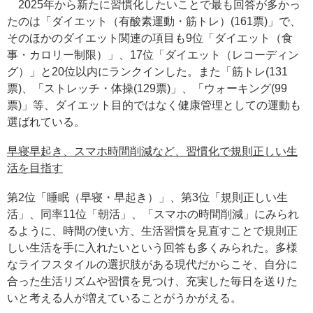
2025年から新たに習慣化したいことで最も回答が多かっ
たのは「ダイエット（有酸素運動・筋トレ）(161票)」で、
そのほかのダイエット関連の項目も9位「ダイエット（食
事・カロリー制限）」、17位「ダイエット（レコーディン
グ）」と20位以内にランクインした。また「筋トレ(131
票)、「ストレッチ・体操(129票)」、「ウォーキング(99
票)」等、ダイエット目的ではなく健康管理としての運動も
選ばれている。
早寝早起き、スマホ時間削減など、習慣化で規則正しい生
活を目指す
第2位「睡眠（早寝・早起き）」、第3位「規則正しい生
活」、同率11位「朝活」、「スマホの時間削減」にみられ
るように、時間の使い方、生活習慣を見直すことで規則正
しい生活を手に入れたいという回答も多くみられた。多様
なライフスタイルの選択肢がある現代だからこそ、自分に
合った生活リズムや習慣を見つけ、充実した毎日を送りた
いと考える人が増えていることがうかがえる。