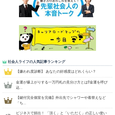
社会人ライフの人気記事ランキング
【嫌われ度診断】 あなたの好感度はどれくらい？
金運が爆上がりする一万円札の見分け方とは⁉金運を呼び
込...
【鍵付完全個室を完備】外出先でシャワーや着替えなど
「ち...
ビジネスで頻出！ 「頂く」と「いただく」の正しい使い