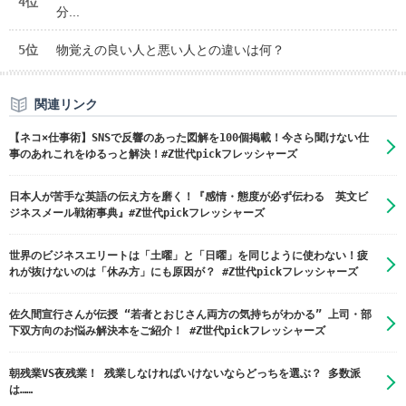
4位
分...
5位
物覚えの良い人と悪い人との違いは何？
関連リンク
【ネコ×仕事術】SNSで反響のあった図解を100個掲載！今さら聞けない仕
事のあれこれをゆるっと解決！#Z世代pickフレッシャーズ
日本人が苦手な英語の伝え方を磨く！『感情・態度が必ず伝わる 英文ビ
ジネスメール戦術事典』#Z世代pickフレッシャーズ
世界のビジネスエリートは「土曜」と「日曜」を同じように使わない！疲
れが抜けないのは「休み方」にも原因が？ #Z世代pickフレッシャーズ
佐久間宣行さんが伝授 “若者とおじさん両方の気持ちがわかる” 上司・部
下双方向のお悩み解決本をご紹介！ #Z世代pickフレッシャーズ
朝残業VS夜残業！ 残業しなければいけないならどっちを選ぶ？ 多数派
は……