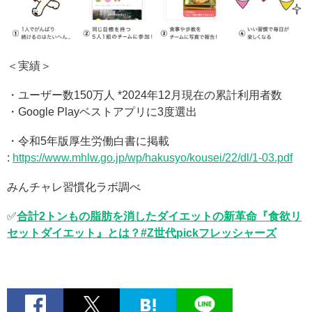
＜実績＞
・ユーザー数150万人 *2024年12月現在の累計利用者数
・Google Playベストアプリに3度選出
・令和5年版厚生労働白書に掲載
:
https://www.mhlw.go.jp/wp/hakusyo/kousei/22/dl/1-03.pdf
みんチャレ習慣化ラボ調べ
✅
合計2トンもの脂肪を消したダイエットの新革命『食欲リ
セットダイエット』とは？#Z世代pickフレッシャーズ