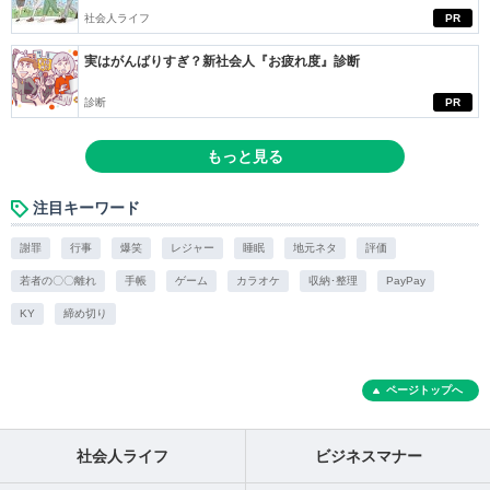
社会人ライフ
PR
実はがんばりすぎ？新社会人『お疲れ度』診断
診断
PR
もっと見る
注目キーワード
謝罪
行事
爆笑
レジャー
睡眠
地元ネタ
評価
若者の〇〇離れ
手帳
ゲーム
カラオケ
収納･整理
PayPay
KY
締め切り
ページトップへ
社会人ライフ
ビジネスマナー