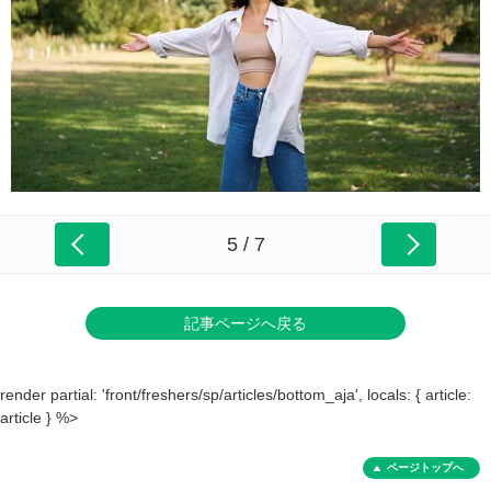
5 / 7
記事ページへ戻る
render partial: 'front/freshers/sp/articles/bottom_aja', locals: { article:
article } %>
ページトップへ