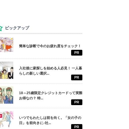
ピックアップ
簡単な診断で今のお疲れ度をチェック！
PR
入社後に家探しを始める人必見！ 一人暮
らしの新しい選択...
PR
18～25歳限定クレジットカードって実際
お得なの？ 特...
PR
いつでもわたしは前を向く。「女の子の
日」を前向きに♪社...
PR