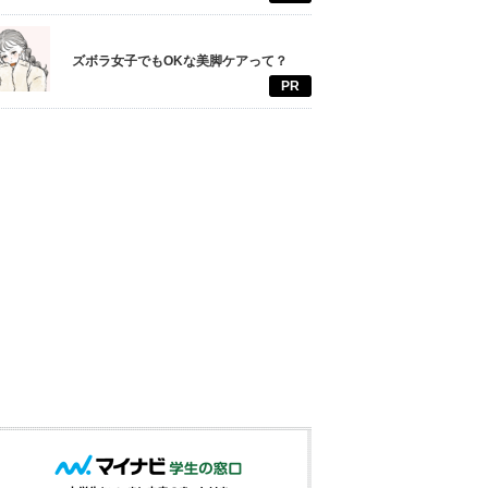
ズボラ女子でもOKな美脚ケアって？
PR