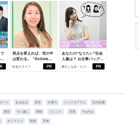
れで
視点を変えれば、世の中
あなたの“なりたい”社会
のセ
は変わる。「Rethink
人像は？ お仕事バッグ選
PROJECT」がつたえた
びから始める新生活
R
PR
PR
社会人ライフ
身だしなみ・ビジネ
いこと。
スアイテム
ポート
あるある
発言
仕事力
インスタグラム
社内恋愛
選挙
引っ越し
掃除
トレンド.
営業
PayPay
6
オノマトペ
映画
草食