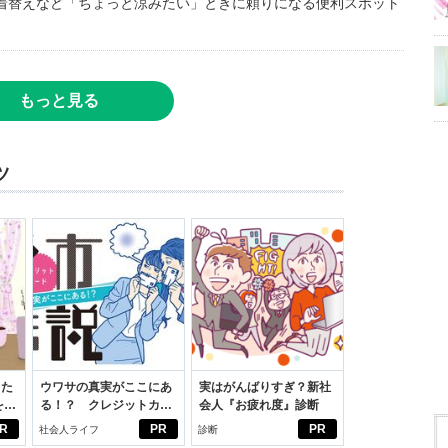
着替えなど「ちょっと涼みたい」ときに頼りになる便利スポット
もっと見る
ツ
った
ウワサの真実がここにあ
実はがんばりすぎ？新社
をは
る！？ クレジットカー
会人『お疲れ度』診断
ニオ
ドの都市伝説
R
PR
PR
社会人ライフ
診断
適。