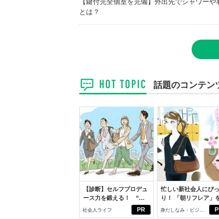
【鍵付完全個室を完備】外出先でシャワーや
とは？
話題のコンテン
【診断】セルフプロデュ
忙しい新社会人にぴ
ース力を鍛える！ “ジ
り！ 「朝リフレア」
ブン観”診断
じめよう。しっかり
PR
P
社会人ライフ
身だしなみ・ビジネ
イケアして24時間快
スアイテム