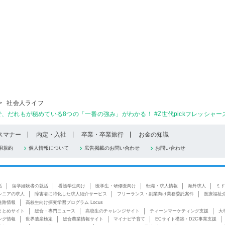
>
社会人ライフ
だれもが秘めている8つの「一番の強み」がわかる！ #Z世代pickフレッシャー
スマナー
内定・入社
卒業・卒業旅行
お金の知識
用規約
個人情報について
広告掲載のお問い合わせ
お問い合わせ
活
留学経験者の就活
看護学生向け
医学生・研修医向け
転職・求人情報
海外求人
ミド
シニアの求人
障害者に特化した求人紹介サービス
フリーランス・副業向け業務委託案件
医療福祉
進路情報
高校生向け探究学習プログラム Locus
まとめサイト
総合・専門ニュース
高校生のチャレンジサイト
ティーンマーケティング支援
大
ング情報
世界遺産検定
総合農業情報サイト
マイナビ子育て
ECサイト構築・D2C事業支援