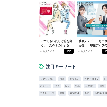
いつでもわたしは前を向
社会人デビューもこ
く。「女の子の日」を前
完璧！ 印象アップ
向きに♪社会人エリ・大
ルフプロデュース術
PR
P
社会人ライフ
社会人ライフ
学生リカの物語
注目キーワード
ファッション
接待
胸キュン
性格・タイプ
レ
おでかけ
若者
貯金
写真
人生設計
髪型
スキルアップ
結婚
体調管理
会話
袴特集201