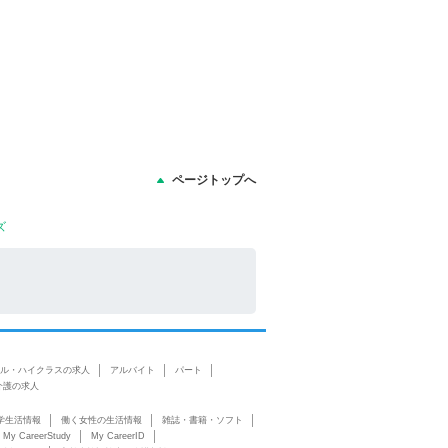
ページトップへ
ズ
ル・ハイクラスの求人
アルバイト
パート
介護の求人
学生活情報
働く女性の生活情報
雑誌・書籍・ソフト
My CareerStudy
My CareerID