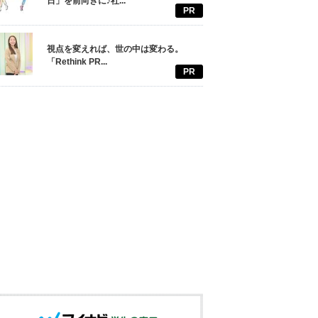
日」を前向きに♪社...
PR
視点を変えれば、世の中は変わる。
「Rethink PR...
PR