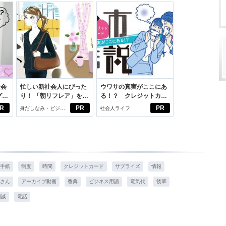
社会
忙しい新社会人にぴった
ウワサの真実がここにあ
グ選
り！ 「朝リフレア」をは
る！？ クレジットカー
じめよう。しっかりニオ
ドの都市伝説
R
PR
PR
身だしなみ・ビジネ
社会人ライフ
イケアして24時間快適。
スアイテム
手紙
制度
時間
クレジットカード
サプライズ
情報
さん
アーカイブ動画
香典
ビジネス用語
電気代
後輩
相談
電話