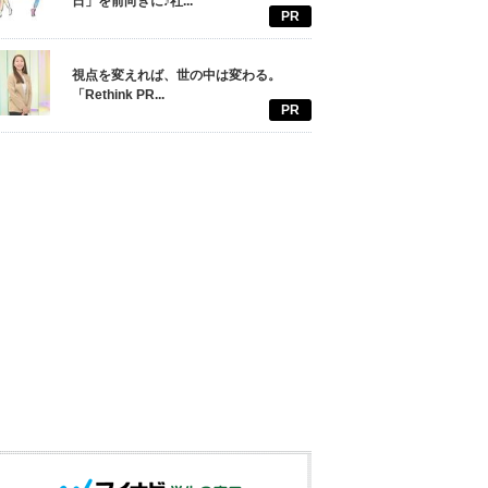
日」を前向きに♪社...
PR
視点を変えれば、世の中は変わる。
「Rethink PR...
PR