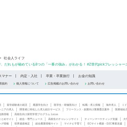
>
社会人ライフ
だれもが秘めている8つの「一番の強み」がわかる！ #Z世代pickフレッシャーズ
スマナー
内定・入社
卒業・卒業旅行
お金の知識
用規約
個人情報について
広告掲載のお問い合わせ
お問い合わせ
活
留学経験者の就活
看護学生向け
医学生・研修医向け
転職・求人情報
海外求人
ミド
シニアの求人
障害者に特化した求人紹介サービス
フリーランス・副業向け業務委託案件
医療福祉
進路情報
高校生向け探究学習プログラム Locus
まとめサイト
総合・専門ニュース
高校生のチャレンジサイト
ティーンマーケティング支援
大
ング情報
世界遺産検定
総合農業情報サイト
マイナビ子育て
ECサイト構築・D2C事業支援