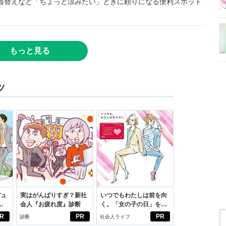
着替えなど「ちょっと涼みたい」ときに頼りになる便利スポット
もっと見る
ツ
デュ
実はがんばりすぎ？新社
いつでもわたしは前を向
ジ
会人『お疲れ度』診断
く。「女の子の日」を前
向きに♪社会人エリ・大
R
PR
PR
診断
社会人ライフ
学生リカの物語