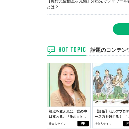
【鍵付完全個室を完備】外出先でシャワーや
とは？
話題のコンテン
視点を変えれば、世の中
【診断】セルフプロ
は変わる。「Rethink
ース力を鍛える！ “
PROJECT」がつたえた
ブン観”診断
PR
P
社会人ライフ
社会人ライフ
いこと。