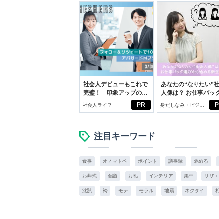
社会人デビューもこれで
あなたの“なりたい”
完璧！ 印象アップのセ
人像は？ お仕事バッ
ルフプロデュース術
びから始める新生活
PR
P
社会人ライフ
身だしなみ・ビジネ
スアイテム
注目キーワード
食事
オノマトペ
ポイント
議事録
褒める
お葬式
会議
お礼
インテリア
集中
サザエ
沈黙
袴
モテ
モラル
地震
ネクタイ