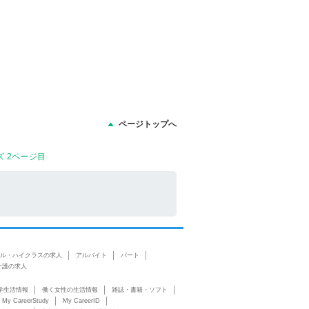
ページトップへ
 2ページ目
ル・ハイクラスの求人
アルバイト
パート
介護の求人
学生活情報
働く女性の生活情報
雑誌・書籍・ソフト
My CareerStudy
My CareerID