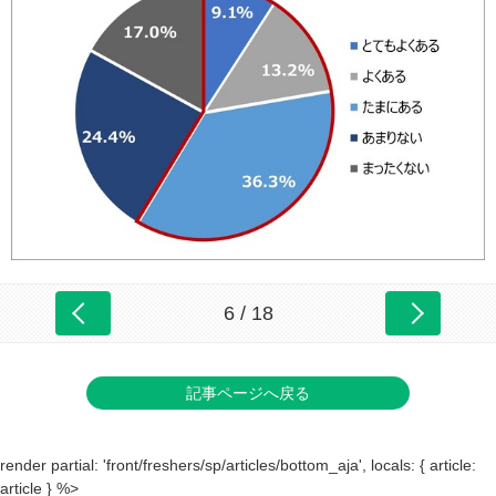
6 / 18
記事ページへ戻る
render partial: 'front/freshers/sp/articles/bottom_aja', locals: { article:
article } %>