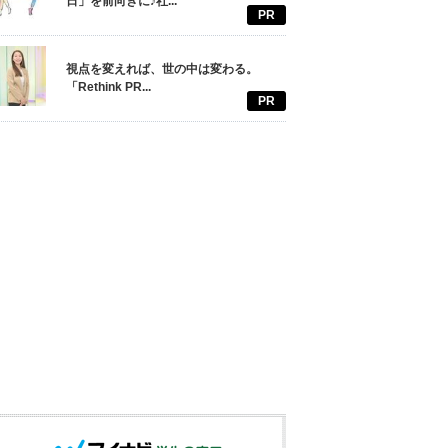
日」を前向きに♪社...
PR
視点を変えれば、世の中は変わる。
「Rethink PR...
PR