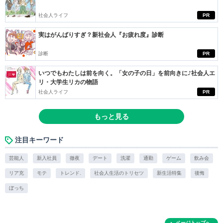
社会人ライフ
PR
実はがんばりすぎ？新社会人『お疲れ度』診断
診断
PR
いつでもわたしは前を向く。「女の子の日」を前向きに♪社会人エ
リ・大学生リカの物語
社会人ライフ
PR
もっと見る
注目キーワード
芸能人
新入社員
徹夜
デート
洗濯
通勤
ゲーム
飲み会
リア充
モテ
トレンド.
社会人生活のトリセツ
新生活特集
後悔
ぼっち
ページトップへ