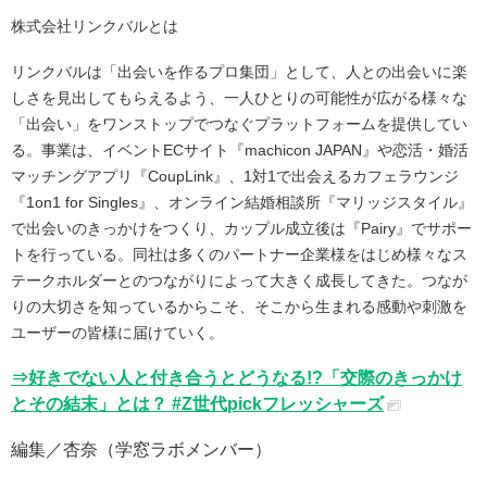
株式会社リンクバルとは
リンクバルは「出会いを作るプロ集団」として、人との出会いに楽
しさを見出してもらえるよう、一人ひとりの可能性が広がる様々な
「出会い」をワンストップでつなぐプラットフォームを提供してい
る。事業は、イベントECサイト『machicon JAPAN』や恋活・婚活
マッチングアプリ『CoupLink』、1対1で出会えるカフェラウンジ
『1on1 for Singles』、オンライン結婚相談所『マリッジスタイル』
で出会いのきっかけをつくり、カップル成立後は『Pairy』でサポー
トを行っている。同社は多くのパートナー企業様をはじめ様々なス
テークホルダーとのつながりによって大きく成長してきた。つなが
りの大切さを知っているからこそ、そこから生まれる感動や刺激を
ユーザーの皆様に届けていく。
⇒好きでない人と付き合うとどうなる!?「交際のきっかけ
とその結末」とは？ #Z世代pickフレッシャーズ
編集／杏奈（学窓ラボメンバー）