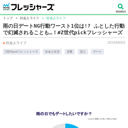
トップ
>
社会人ライフ
>
社会人ライフ
雨の日デートNG行動ワースト1位は!? ふとした行動
で幻滅されることも…！#Z世代pickフレッシャーズ
2024/06/03
社会人ライフ
Z世代pickフレッシャーズ
社会人生活
恋愛
恋人
デート