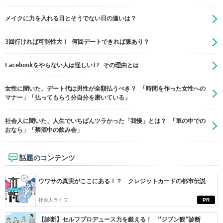
メイクに力を入れる日とそうでない日の違いは？
3回行ければ可能性大！ 何回デートできれば脈あり？
Facebookをやらない人は怪しい!? その理由とは
女性に聞いた、デート代は男性が全額払うべき？ 「時間を作った女性への
マナー」「払ってもらう分自分を磨いている」
社会人に聞いた、人生でいちばんツラかった「我慢」とは？ 「車の中での
おなら」「禁酒中の飲み会」
話題のコンテンツ
ウワサの真実がここにある！？ クレジットカードの都市伝説
社会人ライフ
PR
【診断】セルフプロデュース力を鍛える！ “ジブン観”診断