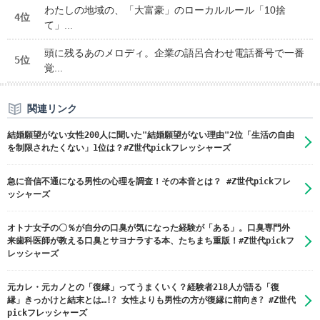
わたしの地域の、「大富豪」のローカルルール「10捨
4位
て」...
頭に残るあのメロディ。企業の語呂合わせ電話番号で一番
5位
覚...
関連リンク
結婚願望がない女性200人に聞いた"結婚願望がない理由"2位「生活の自由
を制限されたくない」1位は？#Z世代pickフレッシャーズ
急に音信不通になる男性の心理を調査！その本音とは？ #Z世代pickフレ
ッシャーズ
オトナ女子の〇％が自分の口臭が気になった経験が「ある」。口臭専門外
来歯科医師が教える口臭とサヨナラする本、たちまち重版！#Z世代pickフ
レッシャーズ
元カレ・元カノとの「復縁」ってうまくいく？経験者218人が語る「復
縁」きっかけと結末とは…!? 女性よりも男性の方が復縁に前向き? #Z世代
pickフレッシャーズ