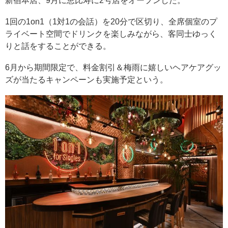
新宿本店、9月に恵比寿に2号店をオープンした。
1回の1on1（1対1の会話）を20分で区切り、全席個室のプ
ライベート空間でドリンクを楽しみながら、客同士ゆっく
りと話をすることができる。
6月から期間限定で、料金割引＆梅雨に嬉しいヘアケアグッ
ズが当たるキャンペーンも実施予定という。