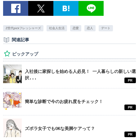
Z世代pickフレッシャーズ
社会人生活
恋愛
恋人
デート
関連記事
ピックアップ
入社後に家探しを始める人必見！ 一人暮らしの新しい選
択...
PR
簡単な診断で今のお疲れ度をチェック！
PR
ズボラ女子でもOKな美脚ケアって？
PR