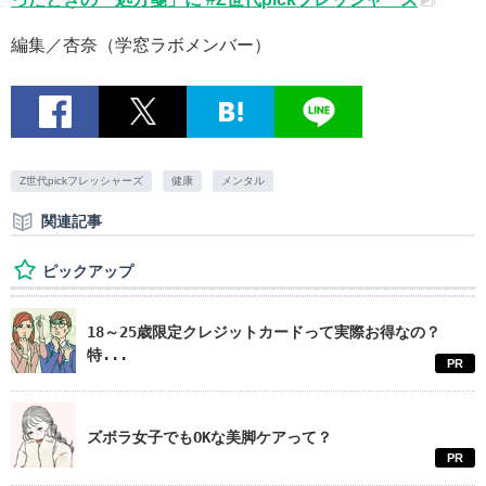
編集／杏奈（学窓ラボメンバー）
Z世代pickフレッシャーズ
健康
メンタル
関連記事
ピックアップ
18～25歳限定クレジットカードって実際お得なの？
特...
PR
ズボラ女子でもOKな美脚ケアって？
PR