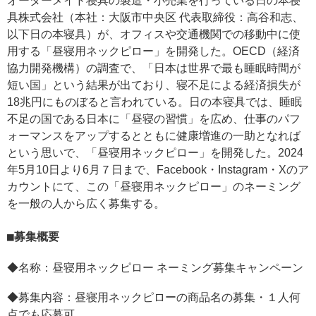
オーダーメイド寝具の製造・小売業を行っている日の本寝
具株式会社（本社：大阪市中央区 代表取締役：高谷和志、
以下日の本寝具）が、オフィスや交通機関での移動中に使
用する「昼寝用ネックピロー」を開発した。OECD（経済
協力開発機構）の調査で、「日本は世界で最も睡眠時間が
短い国」という結果が出ており、寝不足による経済損失が
18兆円にものぼると言われている。日の本寝具では、睡眠
不足の国である日本に「昼寝の習慣」を広め、仕事のパフ
ォーマンスをアップするとともに健康増進の一助となれば
という思いで、「昼寝用ネックピロー」を開発した。2024
年5月10日より6月７日まで、Facebook・Instagram・Xのア
カウントにて、この「昼寝用ネックピロー」のネーミング
を一般の人から広く募集する。
募集概要
◆名称：昼寝用ネックピロー ネーミング募集キャンペーン
◆募集内容：昼寝用ネックピローの商品名の募集・１人何
点でも応募可