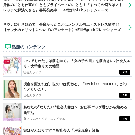
身体のことも仕事のこともプライベートのことも！『すべての悩みはスト
レッチで解決できる』書籍発売中！ #Z世代pickフレッシャーズ
サウナに行き始めて一番良かったことはメンタル向上・ストレス解消!?
【サウナのメリットについてのアンケート】#Z世代pickフレッシャーズ
話題のコンテンツ
いつでもわたしは前を向く。「女の子の日」を前向きに♪社会人エ
リ・大学生リカの物語
社会人ライフ
PR
視点を変えれば、世の中は変わる。「Rethink PROJECT」がつ
たえたいこと。
社会人ライフ
PR
あなたの“なりたい”社会人像は？ お仕事バッグ選びから始める
新生活
身だしなみ・ビジネスアイテム
PR
実はがんばりすぎ？新社会人『お疲れ度』診断