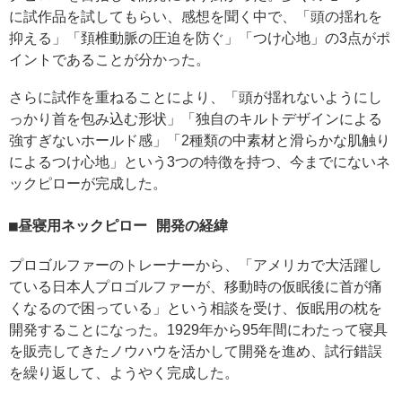
に試作品を試してもらい、感想を聞く中で、「頭の揺れを
抑える」「頚椎動脈の圧迫を防ぐ」「つけ心地」の3点がポ
イントであることが分かった。
さらに試作を重ねることにより、「頭が揺れないようにし
っかり首を包み込む形状」「独自のキルトデザインによる
強すぎないホールド感」「2種類の中素材と滑らかな肌触り
によるつけ心地」という3つの特徴を持つ、今までにないネ
ックピローが完成した。
昼寝用ネックピロー 開発の経緯
プロゴルファーのトレーナーから、「アメリカで大活躍し
ている日本人プロゴルファーが、移動時の仮眠後に首が痛
くなるので困っている」という相談を受け、仮眠用の枕を
開発することになった。1929年から95年間にわたって寝具
を販売してきたノウハウを活かして開発を進め、試行錯誤
を繰り返して、ようやく完成した。