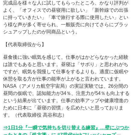
完成品を様々な人に試してもらったところ、かなり評判が
よく、「オフィスでの昼寝用に欲しい」「新幹線での出張
に持っていきたい」「車で旅行する際に使用したい」とい
う様な声が多く寄せられ、一般販売に向けてさらにブラッ
シュアップしたのが同商品という。
【代表取締役から】
昼食後に強い眠気を感じて、仕事がはかどらなかった経験
は誰でもあると思います。昼寝は「サボり」と思われがち
ですが、眠気を我慢して仕事をするよりも、適度に仮眠や
休憩を取る方が仕事の能率が上がると言われています。
NASA（アメリカ航空宇宙局）の実証実験では、26分間の
昼間の仮眠で、認知能力が34％、注意力が54％も向上する
という結果が出ています。仕事の効率アップや健康増進の
ために日本に「昼寝の習慣」を広めたいと思っておりま
す。（代表取締役 高谷和志）
⇒1日1分『一瞬で気持ちを切り替える練習』…壁にぶつか
ったときの「処方箋」に #Z世代pickフレッシャーズ