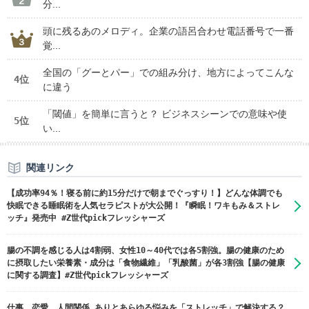
分...
頭に残るあのメロディ。企業の語呂合わせ電話番号で一番
覚...
全国の「グーとパー」での組み分け、地方によってこんな
4位
に違う
「閾値」を簡単に言うと？ ビジネスシーンでの意味や使
5位
い...
関連リンク
【成功率94％！寝る前に約15分だけで朝までぐっすり！】どんな体調でも
快眠できる睡眠術を人気セラピストが大公開！『瞬眠！ワキもみ＆ストレ
ッチ』発売中 #Z世代pickフレッシャーズ
腸の不調を感じる人は4割弱、女性10～40代では各5割強。腸の健康のため
に摂取したい栄養素・成分は「食物繊維」「乳酸菌」が各3割強【腸の健康
に関する調査】#Z世代pickフレッシャーズ
仕事、恋愛、人間関係…ありとあらゆる悩みを「ストレッチ」で解決する？