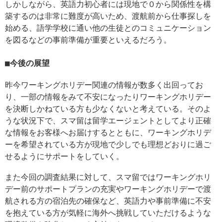
しかしながら、英語力初心者には現地で０から関係性を構
築するのは非常に難度が高いため、渡航前から仕事探しを
始める、語学学校に通い他の生徒とのコミュニケーション
を図るなどの事前準備が重要といえるだろう。
今後の展望
昨今ワーキングホリデー関連の情報が数多く出回ってお
り、一部の情報をみて不安になったりワーキングホリデー
を決断しかねている方も少なくないと考えている。そのよ
うな状況下で、スマ留は留学エージェントとしてより正確
な情報をお客様へお届けするとともに、ワーキングホリデ
ーを希望されている方が現地で少しでも理想どおりに過ご
せるようにサポートをしていく。
また今回の調査結果に対して、スマ留ではワーキングホリ
デー前のサポートプランの充実やワーキングホリデーで渡
航される方の宿泊先の確保など、英語力や事前準備に不安
を抱えている方が気軽に海外へ挑戦していただけるような