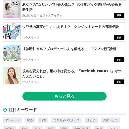
あなたの“なりたい”社会人像は？ お仕事バッグ選びから始める
新生活
身だしなみ・ビジネスアイテム
PR
ウワサの真実がここにある！？ クレジットカードの都市伝説
社会人ライフ
PR
【診断】セルフプロデュース力を鍛える！ “ジブン観”診断
社会人ライフ
PR
視点を変えれば、世の中は変わる。「Rethink PROJECT」がつ
たえたいこと。
社会人ライフ
PR
もっと見る
注目キーワード
アンケート
叱る
日本
モヤモヤバスターズ
まとめ
先輩・上司
歓迎会
名刺
バス
教育
家賃
政治・経済
挨拶
アプリ