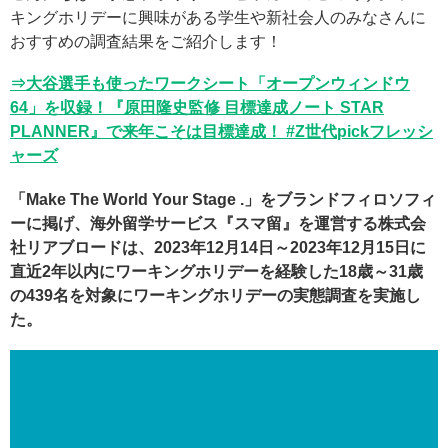
キングホリデーに興味がある学生や新社会人のみなさんに
おすすめの調査結果をご紹介します！
⇒大谷選手も使ったワークシート「オープンウィンドウ
64」を収録！『原田隆史監修 目標達成ノート STAR
PLANNER』で来年こそは目標達成！ #Z世代pickフレッシ
ャーズ
「Make The World Your Stage .」をブランドフィロソフィ
ーに掲げ、海外留学サービス『スマ留』を運営する株式会
社リアブロードは、2023年12月14日～2023年12月15日に
直近2年以内にワーキングホリデーを経験した18歳～31歳
の439名を対象にワーキングホリデーの実態調査を実施し
た。